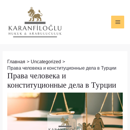
Перейти
Навигация
MAI
к
по
ME
содержимому
записям
Главная
Uncategorized
Права человека и конституционные дела в Турции
Права человека и
конституционные дела в Турции