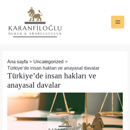
İçeriğe
Yazı
MAI
atla
dolaşımı
ME
Ana sayfa
Uncategorized
Türkiye’de insan hakları ve anayasal davalar
Türkiye’de insan hakları ve
anayasal davalar