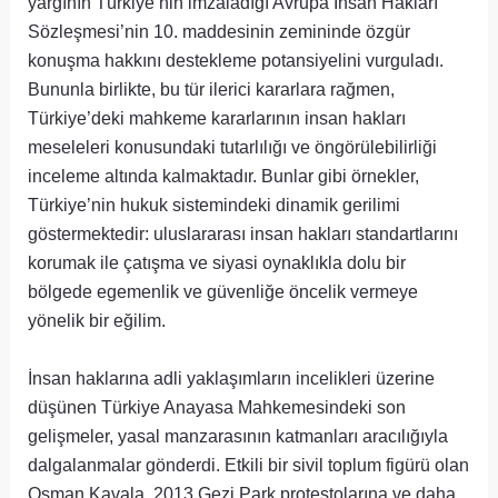
yargının Türkiye’nin imzaladığı Avrupa İnsan Hakları
Sözleşmesi’nin 10. maddesinin zemininde özgür
konuşma hakkını destekleme potansiyelini vurguladı.
Bununla birlikte, bu tür ilerici kararlara rağmen,
Türkiye’deki mahkeme kararlarının insan hakları
meseleleri konusundaki tutarlılığı ve öngörülebilirliği
inceleme altında kalmaktadır. Bunlar gibi örnekler,
Türkiye’nin hukuk sistemindeki dinamik gerilimi
göstermektedir: uluslararası insan hakları standartlarını
korumak ile çatışma ve siyasi oynaklıkla dolu bir
bölgede egemenlik ve güvenliğe öncelik vermeye
yönelik bir eğilim.
İnsan haklarına adli yaklaşımların incelikleri üzerine
düşünen Türkiye Anayasa Mahkemesindeki son
gelişmeler, yasal manzarasının katmanları aracılığıyla
dalgalanmalar gönderdi. Etkili bir sivil toplum figürü olan
Osman Kavala, 2013 Gezi Park protestolarına ve daha