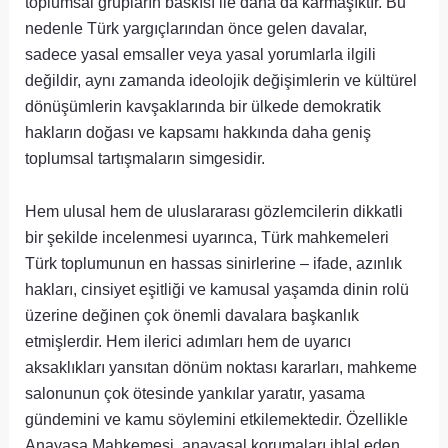
toplumsal grupların baskısı ile daha da karmaşıktır. Bu
nedenle Türk yargıçlarından önce gelen davalar,
sadece yasal emsaller veya yasal yorumlarla ilgili
değildir, aynı zamanda ideolojik değişimlerin ve kültürel
dönüşümlerin kavşaklarında bir ülkede demokratik
hakların doğası ve kapsamı hakkında daha geniş
toplumsal tartışmaların simgesidir.
Hem ulusal hem de uluslararası gözlemcilerin dikkatli
bir şekilde incelenmesi uyarınca, Türk mahkemeleri
Türk toplumunun en hassas sinirlerine – ifade, azınlık
hakları, cinsiyet eşitliği ve kamusal yaşamda dinin rolü
üzerine değinen çok önemli davalara başkanlık
etmişlerdir. Hem ilerici adımları hem de uyarıcı
aksaklıkları yansıtan dönüm noktası kararları, mahkeme
salonunun çok ötesinde yankılar yaratır, yasama
gündemini ve kamu söylemini etkilemektedir. Özellikle
Anayasa Mahkemesi, anayasal korumaları ihlal eden