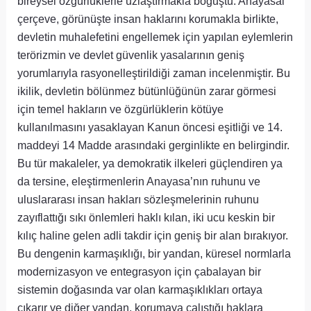
bireysel özgürlüklerle uzlaştırmakla boğuştu. Anayasal
çerçeve, görünüşte insan haklarını korumakla birlikte,
devletin muhalefetini engellemek için yapılan eylemlerin
terörizmin ve devlet güvenlik yasalarının geniş
yorumlarıyla rasyonelleştirildiği zaman incelenmiştir. Bu
ikilik, devletin bölünmez bütünlüğünün zarar görmesi
için temel hakların ve özgürlüklerin kötüye
kullanılmasını yasaklayan Kanun öncesi eşitliği ve 14.
maddeyi 14 Madde arasındaki gerginlikte en belirgindir.
Bu tür makaleler, ya demokratik ilkeleri güçlendiren ya
da tersine, eleştirmenlerin Anayasa’nın ruhunu ve
uluslararası insan hakları sözleşmelerinin ruhunu
zayıflattığı sıkı önlemleri haklı kılan, iki ucu keskin bir
kılıç haline gelen adli takdir için geniş bir alan bırakıyor.
Bu dengenin karmaşıklığı, bir yandan, küresel normlarla
modernizasyon ve entegrasyon için çabalayan bir
sistemin doğasında var olan karmaşıklıkları ortaya
çıkarır ve diğer yandan, korumaya çalıştığı haklara