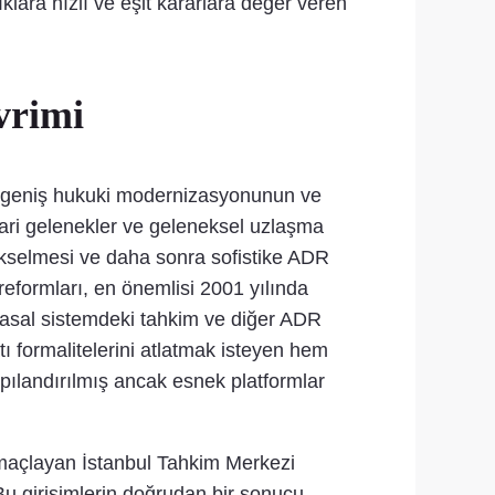
klara hızlı ve eşit kararlara değer veren
vrimi
a geniş hukuki modernizasyonunun ve
icari gelenekler ve geleneksel uzlaşma
yükselmesi ve daha sonra sofistike ADR
eformları, en önemlisi 2001 yılında
 yasal sistemdeki tahkim ve diğer ADR
ı formalitelerini atlatmak isteyen hem
yapılandırılmış ancak esnek platformlar
amaçlayan İstanbul Tahkim Merkezi
 Bu girişimlerin doğrudan bir sonucu