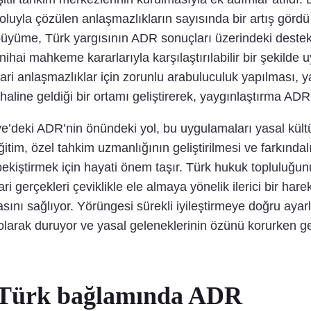
luyla çözülen anlaşmazlıkların sayısında bir artış gördü ve
üyüme, Türk yargısının ADR sonuçları üzerindeki destekl
nihai mahkeme kararlarıyla karşılaştırılabilir bir şekild
e ticari anlaşmazlıklar için zorunlu arabuluculuk yapılması
ine geldiği bir ortamı geliştirerek, yaygınlaştırma ADR’
e’deki ADR’nin önündeki yol, bu uygulamaları yasal kültü
ğitim, özel tahkim uzmanlığının geliştirilmesi ve farkınd
ni pekiştirmek için hayati önem taşır. Türk hukuk topluluğ
ri gerçekleri çeviklikle ele almaya yönelik ilerici bir ha
olmasını sağlıyor. Yörüngesi sürekli iyileştirmeye doğru ay
tı olarak duruyor ve yasal geleneklerinin özünü korurken g
r: Türk bağlamında ADR