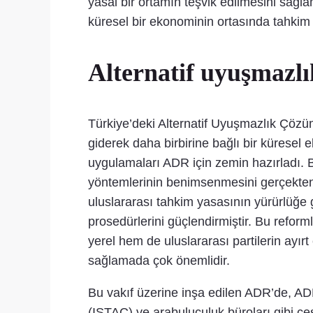
yasal bir ortamın teşvik edilmesini sağla
küresel bir ekonominin ortasında tahkim d
Alternatif uyuşmazl
Türkiye’deki Alternatif Uyuşmazlık Çö
giderek daha birbirine bağlı bir küresel
uygulamaları ADR için zemin hazırladı. B
yöntemlerinin benimsenmesini gerçekten 
uluslararası tahkim yasasının yürürlüğe 
prosedürlerini güçlendirmiştir. Bu reform
yerel hem de uluslararası partilerin ayır
sağlamada çok önemlidir.
Bu vakıf üzerine inşa edilen ADR’de, AD
(ISTAC) ve arabuluculuk büroları gibi çeş