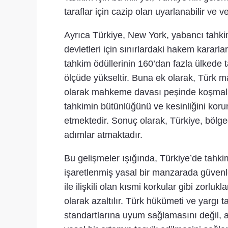
taraflar için cazip olan uyarlanabilir v
Ayrıca Türkiye, New York, yabancı tahk
devletleri için sınırlardaki hakem kararla
tahkim ödüllerinin 160’dan fazla ülkede t
ölçüde yükseltir. Buna ek olarak, Türk m
olarak mahkeme davası peşinde koşmaları
tahkimin bütünlüğünü ve kesinliğini koru
etmektedir. Sonuç olarak, Türkiye, bölge
adımlar atmaktadır.
Bu gelişmeler ışığında, Türkiye’de tahkim 
işaretlenmiş yasal bir manzarada güvenle 
ile ilişkili olan kısmi korkular gibi zorlu
olarak azaltılır. Türk hükümeti ve yargı 
standartlarına uyum sağlamasını değil, a