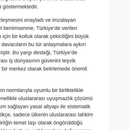
ü göstermektedir.
zleşmesini onayladı ve imzalayan
irel benimsenme, Türkiye’de verilen
çin bir koltuk olarak çekiciliğini büyük
 davacıların bu tür anlaşmalara aykırı
tir. Bu yargı desteği, Türkiye’de
rası iş dünyasının güvenini teşvik
ir bir merkez olarak belirlemede önemli
im normlarıyla uyumlu bir birliktelikle
 genellikle uluslararası uyuşmazlık çözümü
 uyum sağlayan yasal altyapı ile sistematik
ttikçe, sadece ülkenin uluslararası tahkim
irliğin temel taşı olarak öngörüldüğü