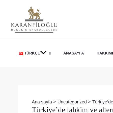
İçeriğe
atla
TÜRKÇE
ANASAYFA
HAKKIM
Yazı
dolaşımı
Ana sayfa
Uncategorized
Türkiye’de
Türkiye’de tahkim ve alte