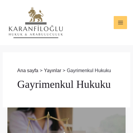
İçeriğe
Post
MAI
atla
pagination
ME
Ana sayfa
Yayınlar
Gayrimenkul Hukuku
Gayrimenkul Hukuku
Mülkiyet
Sınırı
Anlaşmazlıklarını