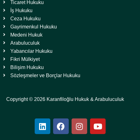
Ticaret Hukuku
İş Hukuku
Ceza Hukuku
Gayrimenkul Hukuku
Medeni Hukuk
Arabuluculuk
Yabancılar Hukuku
Fikri Mülkiyet
Bilişim Hukuku
Sözleşmeler ve Borçlar Hukuku
Copyright © 2026 Karanfiloğlu Hukuk & Arabuluculuk
L
F
I
Y
i
a
n
o
n
c
s
u