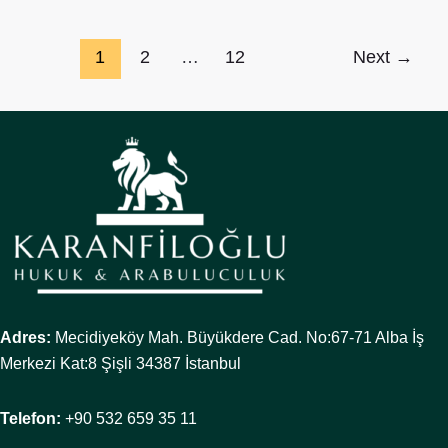
1
2
…
12
Next
→
Adres:
Mecidiyeköy Mah. Büyükdere Cad. No:67-71 Alba İş
Merkezi Kat:8 Şişli 34387 İstanbul
Telefon:
+90 532 659 35 11