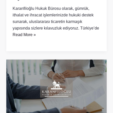
Karanfiloğlu Hukuk Bürosu olarak, gümrük,
ithalat ve ihracat işlemlerinizde hukuki destek
sunarak, uluslararası ticaretin karmaşık
yapısında sizlere kılavuzluk ediyoruz. Türkiye’de
Read More »
KDV,
ÖTV
ve
Damga
Vergisi:
Avukat
Genel
Bakışı