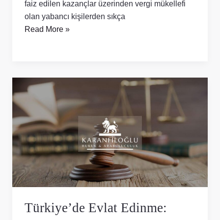
faiz edilen kazançlar üzerinden vergi mükellefi
olan yabancı kişilerden sıkça
Read More »
Türkiye’de
Evlat
Edinme:
Avukat
Liderliğinde
Yol
Haritası
Türkiye’de Evlat Edinme: