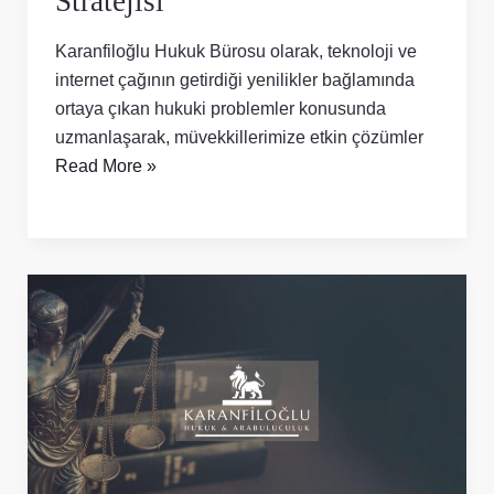
Stratejisi
Karanfiloğlu Hukuk Bürosu olarak, teknoloji ve
internet çağının getirdiği yenilikler bağlamında
ortaya çıkan hukuki problemler konusunda
uzmanlaşarak, müvekkillerimize etkin çözümler
Read More »
Türkiye’de
Fikri
Mülkiyet
Avukatı:
Marka
ve
Patentler