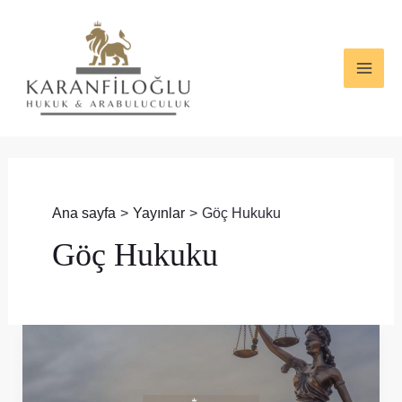
İçeriğe
Post
MAI
atla
pagination
ME
Ana sayfa
Yayınlar
Göç Hukuku
Göç Hukuku
Yabancılar
İçin
En