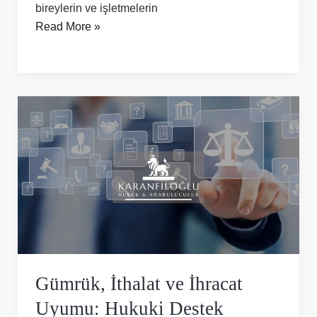
bireylerin ve işletmelerin
Read More »
Gümrük,
İthalat
ve
İhracat
Uyumu:
Hukuki
Destek
Gümrük, İthalat ve İhracat
Uyumu: Hukuki Destek