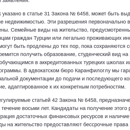
 заявления.
к указано в статье 31 Закона № 6458, может быть в
ие недвижимостью. Эти разрешения первоначально вы
ены. Семейные виды на жительство, предусмотренны
нцам граждан Турции или легально проживающих ин
 могут быть продлены до тех пор, пока сохраняютс
ремится получить образование, студенческий вид на 
 обучающимся в аккредитованных турецких школах ил
рограммы. В адвокатском бюро Каранфилоглу мы гар
чальной документации до подачи и последующего к
е, адаптированное к их конкретным потребностям.
егулируемые статьей 42 Закона № 6458, предназнач
течение восьми лет. Кандидаты на получение этого
трация достаточных финансовых ресурсов и наличие 
ды на жительство предоставляют бессрочные права 