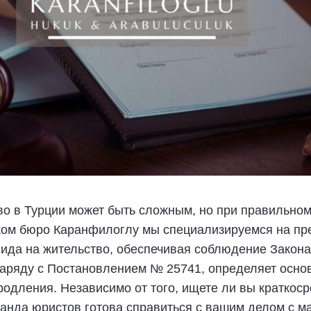
во в Турции может быть сложным, но при правильно
ком бюро Каранфилоглу мы специализируемся на п
вида на жительство, обеспечивая соблюдение Закона
наряду с Постановлением № 25741, определяет осно
одления. Независимо от того, ищете ли вы краткос
манда юристов готова справиться с вашим делом с