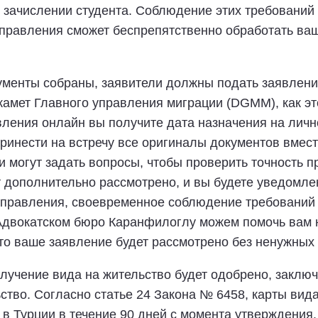
 зачислении студента. Соблюдение этих требований 
правления сможет беспрепятственно обработать ваш
кументы собраны, заявители должны подать заявлени
икамет Главного управления миграции (DGMM), как 
ления онлайн вы получите дата назначения на личн
ринести на встречу все оригиналы документов вмест
и могут задать вопросы, чтобы проверить точность
 дополнительно рассмотрено, и вы будете уведомлен
правления, своевременное соблюдение требований 
 Адвокатском бюро Каранфилоглу можем помочь вам н
что ваше заявление будет рассмотрено без ненужных
олучение вида на жительство будет одобрено, закл
ство. Согласно статье 24 Закона № 6458, карты вид
в Турции в течение 90 дней с момента утверждения.