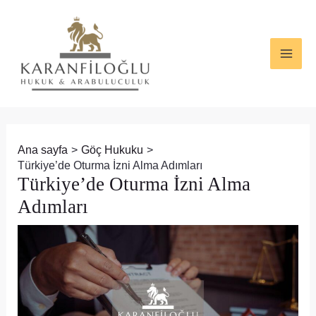
İçeriğe
Yazı
MAI
atla
dolaşımı
ME
Ana sayfa
Göç Hukuku
Türkiye’de Oturma İzni Alma Adımları
Türkiye’de Oturma İzni Alma
Adımları