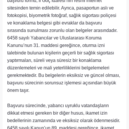
başvuru formu, İl Göç İdaresi’nin resmi internet
sitesinden temin edilebilir. Ayrıca, pasaportun aslı ve
fotokopisi, biyometrik fotoğraf, sağlık sigortası poliçesi
ve konaklama belgesi gibi evraklar da başvuru
sırasında sunulması zorunlu olan belgeler arasındadır.
6458 sayılı Yabancılar ve Uluslararası Koruma
Kanunu’nun 31. maddesi gereğince, oturma izni
talebinde bulunan kişilerin geçerli bir sağlık sigortası
yaptırmaları, süreli veya süresiz bir konaklama
düzenlemeleri ve mali yeterliliklerini belgelemeleri
gerekmektedir. Bu belgelerin eksiksiz ve güncel olması,
başvuru sürecinin sorunsuz işlemesi açısından büyük
önem taşır.
Başvuru sürecinde, yabancı uyruklu vatandaşların
dikkat etmesi gereken bir diğer husus, ikamet izin
bedellerinin zamanında ve eksiksiz olarak ödenmesidir.
6458 sayılı Kanun’un 89. maddesi gereğince, ikamet