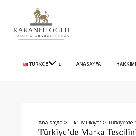
İçeriğe
atla
TÜRKÇE
ANASAYFA
HAKKIM
Yazı
dolaşımı
Ana sayfa
Fikri Mülkiyet
Türkiye’de 
Türkiye’de Marka Tescili