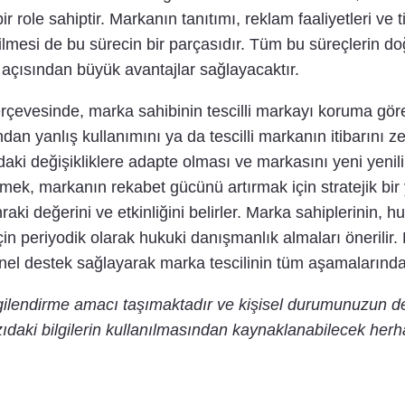
ir role sahiptir. Markanın tanıtımı, reklam faaliyetleri ve 
lmesi de bu sürecin bir parçasıdır. Tüm bu süreçlerin do
 açısından büyük avantajlar sağlayacaktır.
çerçevesinde, marka sahibinin tescilli markayı koruma gö
dan yanlış kullanımını ya da tescilli markanın itibarını ze
daki değişikliklere adapte olması ve markasını yeni yeni
mek, markanın rekabet gücünü artırmak için stratejik bir y
ki değerini ve etkinliğini belirler. Marka sahiplerinin, h
in periyodik olarak hukuki danışmanlık almaları önerilir
nel destek sağlayarak marka tescilinin tüm aşamalarında
lgilendirme amacı taşımaktadır ve kişisel durumunuzun d
ıdaki bilgilerin kullanılmasından kaynaklanabilecek herh