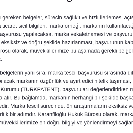
reken belgeler, sürecin sağlıklı ve hızlı ilerlemesi aç
icaret sicil bilgileri, marka örneği, markanın kullanılacağ
il başvurusu yapılacaksa, marka vekaletnamesi ve başvuru
 eksiksiz ve doğru şekilde hazırlanması, başvurunun kabul
ürosu olarak, müvekkillerimize bu aşamada gerekli belg
.
elgelerin yanı sıra, marka tescil başvurusu sırasında d
ılacak markanın özgünlük ve ayırt edici nitelik taşıması,
ka Kurumu (TÜRKPATENT), başvuruları değerlendirirken m
ına alır. Bu bağlamda, markanın herhangi bir şekilde başk
r. Marka tescil sürecinde, ön araştırmaların eksiksiz ve 
itik bir adımdır. Karanfiloğlu Hukuk Bürosu olarak, mar
, müvekkillerimize en doğru bilgiyi ve yönlendirmeyi sağl