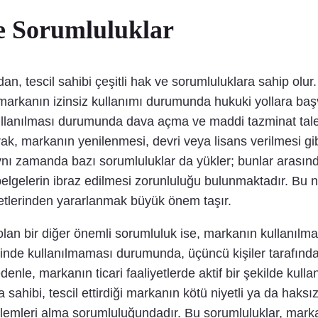
ve Sorumluluklar
, tescil sahibi çeşitli hak ve sorumluluklara sahip olur.
u, markanın izinsiz kullanımı durumunda hukuki yollara başv
kullanılması durumunda dava açma ve maddi tazminat tale
larak, markanın yenilenmesi, devri veya lisans verilmesi g
ynı zamanda bazı sorumluluklar da yükler; bunlar arasında
belgelerin ibraz edilmesi zorunluluğu bulunmaktadır. Bu n
etlerinden yararlanmak büyük önem taşır.
olan bir diğer önemli sorumluluk ise, markanın kullanılmas
içinde kullanılmaması durumunda, üçüncü kişiler tarafınd
nle, markanın ticari faaliyetlerde aktif bir şekilde kullan
ahibi, tescil ettirdiği markanın kötü niyetli ya da haksı
önlemleri alma sorumluluğundadır. Bu sorumluluklar, mar