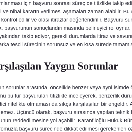
mamlanması için başvuru sonrası süreç de titizlikle taki
 ve nihai kararın verilmesi aşamaları zaman alabilir. Bu 
ontrol edilir ve olası itirazlar değerlendirilir. Başvuru s
, başvurunun sonuçlandırılmasında belirleyici rol oynar.
akından takip ediyor, gerekli durumlarda itiraz ve savu
rka tescil sürecinin sorunsuz ve en kısa sürede tamaml
şılaşılan Yaygın Sorunlar
gın sorunlar arasında, öncelikle benzer veya ayni isimde 
bu tür başvuruları titizlikle inceleyerek, benzerlik duruml
 edici nitelikte olmaması da sıkça karşılaşılan bir engeldir
dilemez. Üçüncü olarak, başvuru sırasında yapılan teknik 
unun reddedilmesine yol açabilir. Karanfiloğlu Hukuk Bür
omuzla başvuru sürecinde dikkat edilmesi gerekenleri öze