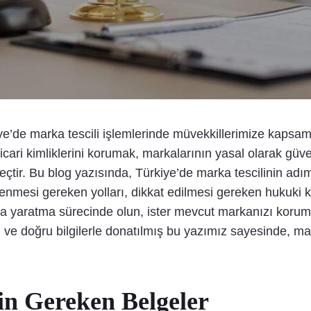
ye’de marka tescili işlemlerinde müvekkillerimize kapsam
ticari kimliklerini korumak, markalarının yasal olarak gü
eçtir. Bu blog yazısında, Türkiye’de marka tescilinin adım
enmesi gereken yolları, dikkat edilmesi gereken hukuki kri
rka yaratma sürecinde olun, ister mevcut markanızı koruma
el ve doğru bilgilerle donatılmış bu yazımız sayesinde, mark
n Gereken Belgeler