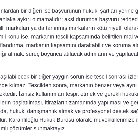
unlardan bir diğeri ise başvurunun hukuki şartları yeri
hlaka aykırı olmamalıdır; aksi durumda başvuru reddedili
cilli markaları ya da tanınmış markaların kötü niyetli olar
emli konu ise, markanın tescil kapsamında belirtilen mal v
flandırma, markanın kapsamını daraltabilir ve koruma alanı
ı almak, süreç boyunca atılacak adımların ve yapılacak
laşılabilecek bir diğer yaygın sorun ise tescil sonrası i
e kılmaz. Tescilden sonra, markanın benzer veya aynı is
ktedir. İzinsiz kullanımları tespit etmek ve gerekli huk
lerin başlatılması, itirazların zamanında yapılması ve ge
ada, hukuki danışmanlık almak ve profesyonel destek sağ
olur. Karanfiloğlu Hukuk Bürosu olarak, müvekkillerimize ma
samlı çözümler sunmaktayız.