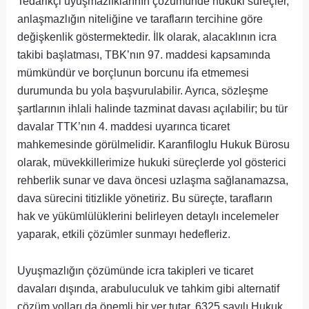
Tedarikçi uyuşmazlıklarının çözümünde hukuki süreçler,
anlaşmazlığın niteliğine ve tarafların tercihine göre
değişkenlik göstermektedir. İlk olarak, alacaklının icra
takibi başlatması, TBK’nın 97. maddesi kapsamında
mümkündür ve borçlunun borcunu ifa etmemesi
durumunda bu yola başvurulabilir. Ayrıca, sözleşme
şartlarının ihlali halinde tazminat davası açılabilir; bu tür
davalar TTK’nın 4. maddesi uyarınca ticaret
mahkemesinde görülmelidir. Karanfiloglu Hukuk Bürosu
olarak, müvekkillerimize hukuki süreçlerde yol gösterici
rehberlik sunar ve dava öncesi uzlaşma sağlanamazsa,
dava sürecini titizlikle yönetiriz. Bu süreçte, tarafların
hak ve yükümlülüklerini belirleyen detaylı incelemeler
yaparak, etkili çözümler sunmayı hedefleriz.
Uyuşmazlığın çözümünde icra takipleri ve ticaret
davaları dışında, arabuluculuk ve tahkim gibi alternatif
çözüm yolları da önemli bir yer tutar. 6325 sayılı Hukuk