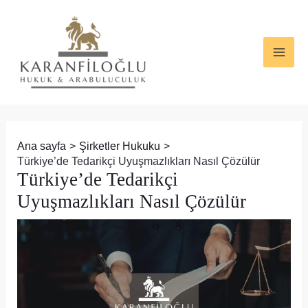
İçeriğe
Yazı
MAI
atla
dolaşımı
ME
Ana sayfa
Şirketler Hukuku
Türkiye’de Tedarikçi Uyuşmazlıkları Nasıl Çözülür
Türkiye’de Tedarikçi
Uyuşmazlıkları Nasıl Çözülür