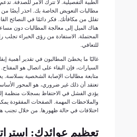
الطبية التفصيلية. لا تترك الأمر للصدفة. تد
مطالبات التعويض الخاصة بك. احذر أيضًا من ق
تقلل من مكافأتك. فكر دائمًا في النصائح الق
هناك الميل إلى معالجة المطالبات دون مساعدة 
المحتملة. الاستفادة من رؤى الخبراء تجلب را
للتعافي.
غالبًا ما يخطئ المطالبون في تقدير أهمية إ
السيارات، فإن البقاء على اتصال هو المفتاح.
متابعة مطالبات الإصابة الشخصية بسلاسة. يع
تعتقد أن ذلك غير ضروري، هو المحور الأسا
يؤدي الفشل في الاحتفاظ بسجلات منظمة إلى
والملاحظات المهمة. الصفحات المفقودة يمكن
اختلافات في حالة ظهورها. من خلال تجنب هذ
تعظيم عوائدك: استراتي