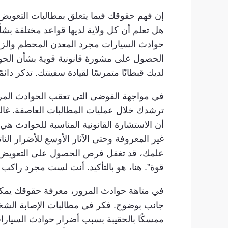
إن فهم حقوقك فيما يتعلق بمطالبات التعويض بع
هل تعلم أن كل ولاية لديها قواعد مختلفة بش
حوادث السيارات مجرد المعدن المحطم والزجاج
الحصول على مشورة قانونية قوية بشأن الحواد
لديك قبطانًا متمرسًا لقيادة سفينتك. تذكر دا
في مواجهة الفوضى التي تعقب الحوادث المرو
ترشدك خلال عمليات المطالبات العاصفة. غالبً
أن الاستشارة القانونية المناسبة للحوادث هي
غير المعروفة وحتى الآثار الأوسع للأضرار ال
علمك، قد تغفل فرص الحصول على التعويض الذ
قوة”. هنا، هو بالتأكيد. أنت لست مجرد راكب
في متاهة حوادث المرور، معرفة حقوقك يمكن 
جانب بوضوح. فكر في مطالبات الإصابة الش
ممسكًا بالحقيبة بسبب أضرار حوادث السيارات