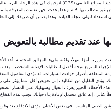
الصحيحة للحوادث. يشبه الأمر وجود نظام تحديد المواقع العالمي (GPS
 غير مطالب بها. لا تدع هذا يحدث. جهز نفسك بالمعرفة والموا
 استعداد لتولي عجلة القيادة. وهذا يضمن أن طريقك إلى التع
ا عند تقديم مطالبة بالتعويض
ث مرورية أمرًا سهلاً، ولكنه مليء بالمزالق المحتملة. أحد الأ
إجراء السريع نتيجة أفضل لمطالبات الإصابة الشخصية. يعد تسلي
ازمة المتعلقة بأضرار حوادث السيارات. قد تؤدي التفاصيل ال
. يؤدي التقليل من التكاليف إلى تعويض أقل، مما يؤثر على رحل
ذه الأخطاء. الخبير يعرف الحبال وسيبقيك على المسار الصحي
أ كتابي؛ إنه عائق محتمل لإعادة بناء حياتك. تجنب هذه الفخا
وثيق الطبي المناسب. في بعض الأحيان، يؤدي الاندفاع بعد وقو