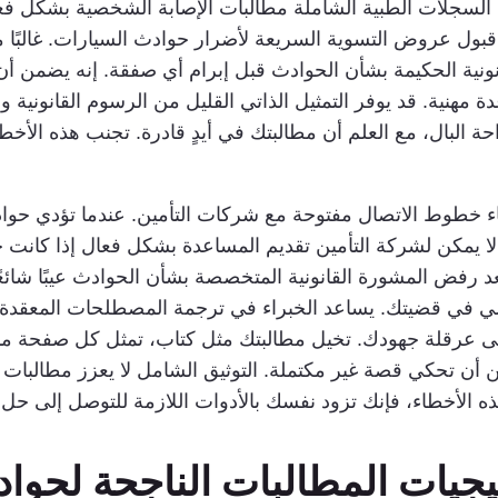
عم السجلات الطبية الشاملة مطالبات الإصابة الشخصية بشكل فعال
بول عروض التسوية السريعة لأضرار حوادث السيارات. غالبًا ما
انونية الحكيمة بشأن الحوادث قبل إبرام أي صفقة. إنه يضمن أن
مهنية. قد يوفر التمثيل الذاتي القليل من الرسوم القانونية ول
حة البال، مع العلم أن مطالبتك في أيدٍ قادرة. تجنب هذه الأخط
بقاء خطوط الاتصال مفتوحة مع شركات التأمين. عندما تؤدي حو
 لا يمكن لشركة التأمين تقديم المساعدة بشكل فعال إذا كانت 
د رفض المشورة القانونية المتخصصة بشأن الحوادث عيبًا شائع
سي في قضيتك. يساعد الخبراء في ترجمة المصطلحات المعقدة 
 عرقلة جهودك. تخيل مطالبتك مثل كتاب، تمثل كل صفحة منه ا
 أن تحكي قصة غير مكتملة. التوثيق الشامل لا يعزز مطالبات
ه الأخطاء، فإنك تزود نفسك بالأدوات اللازمة للتوصل إلى ح
جيات المطالبات الناجحة لحواد