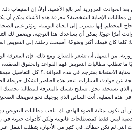
د الحوادث المرورية أمر بالغ الأهمية. أولاً، إن استيعاب ذلك 
أن مطالبات الإصابة الشخصية؟ معرفة هذه الأشياء يمكن أن ي
 المحطم. إنها تتسرب إلى الحياة اليومية، وتؤثر على الصحة و
ث أمرًا حيويًا. يمكن أن يساعدك هذا التوجيه، ويضمن لك التن
ئمًا: كلما كان فهمك أكثر وضوحًا، أصبحت رحلتك إلى التعويض ال
رية، من السهل أن تشعر بالضياع. ومع ذلك، فإن المعرفة الو
ا ما تتطلب مطالبات التعويض فهم القواعد والحقوق المعقدة، ت
 بمثابة الاستعانة بمترجم في هذه المواقف؟ كل التفاصيل مهمة
ناتجة عن حوادث السيارات. تتحد هذه العناصر لتشكل خريطة الط
ي تستحقه بحق. تسليح نفسك بالمعرفة للمطالبة بحصتك العاد
 في هذه العملية. أنت السائق الذي يوجهك نحو تعويضك الصحيح
أن تكون بمثابة الضوء الهادي لك. تلعب مطالبات التعويض دو
خصية ليس فقط كمصطلحات قانونية ولكن كأدوات حيوية في رح
 التي لم تكن خطأك. في كثير من الأحيان، يتطلب التنقل عبر 