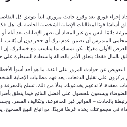
خاذ إجراء فوري بعد وقوع حادث مروري. ابدأ بتوثيق كل التفا
ق أساسًا قويًا لمطالبات الإصابة الشخصية الخاصة بك. هل فك
ة دائمًا. ليس من غير المعتاد أن تظهر الإصابات بعد أيام أو 
لمحامي المتمرس أن يضمن عدم ترك أي حجر دون أن يُقلب. لقد
 العرض الأولي مغريًا، لكن تمسك بما يتناسب مع خسائرك. إن ال
علق بالمال فقط؛ يتعلق الأمر بالعدالة واستعادة السيطرة على ح
تعويض عن حوادث المرور على الثقة. ما هو أحد أسوأ الأخطاء
 يركزون على تقليل الدفعات. يعد فهم مطالبات الإصابة الشخصي
ت معقدة. لا تدعهم يخدعونك. بدلًا من ذلك، تسلح بالمعرفة و
الضوضاء ويسعون للحصول على أفضل النتائج فيما يتعلق بأضرا
بطة بالحادث – الفواتير غير المدفوعة، وتكاليف السفر، وجلسات إ
اة في مجموعتك، يخدم غرضًا فريدًا. مع اتباع النهج الصحيح،