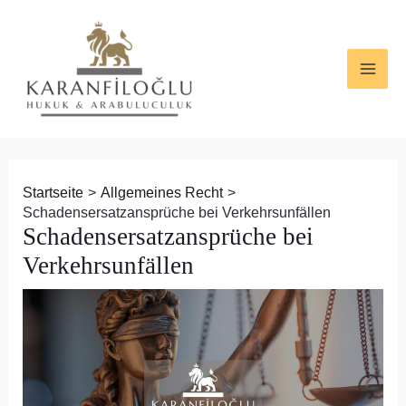
Zum
Beitragsnavigation
MAI
Inhalt
ME
springen
Startseite
Allgemeines Recht
Schadensersatzansprüche bei Verkehrsunfällen
Schadensersatzansprüche bei
Verkehrsunfällen