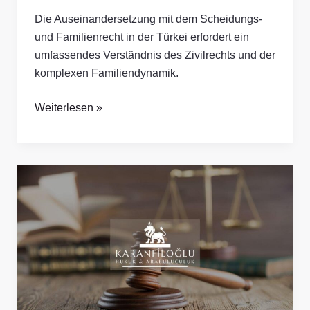
Die Auseinandersetzung mit dem Scheidungs-
und Familienrecht in der Türkei erfordert ein
umfassendes Verständnis des Zivilrechts und der
komplexen Familiendynamik.
Weiterlesen »
Mediation
oder
Gerichtsverfahren:
Was
ist
für
Ihren
Streitfall