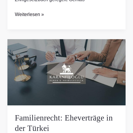
Weiterlesen »
Familienrecht:
Eheverträge
in
der
Türkei
Familienrecht: Eheverträge in
der Türkei