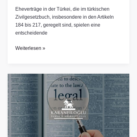
Eheverträge in der Türkei, die im türkischen
Zivilgesetzbuch, insbesondere in den Artikeln
184 bis 217, geregelt sind, spielen eine
entscheidende
Weiterlesen »
Zivilrechtliche
Streitigkeiten:
Wann
ist
Mediation
sinnvoll?