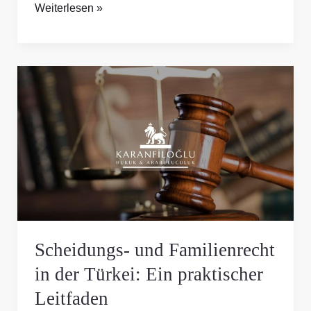
Weiterlesen »
Scheidungs-
und
Familienrecht
in
der
Türkei:
Ein
praktischer
Leitfaden
Scheidungs- und Familienrecht
in der Türkei: Ein praktischer
Leitfaden