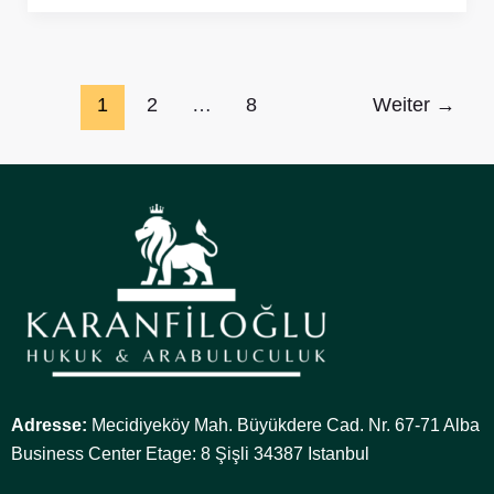
1
2
…
8
Weiter
→
Adresse:
Mecidiyeköy Mah. Büyükdere Cad. Nr. 67-71 Alba
Business Center Etage: 8 Şişli 34387 Istanbul