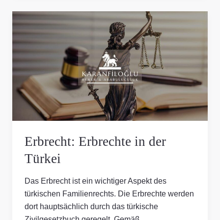
Erbrecht:
Erbrechte
in
der
Türkei
Erbrecht: Erbrechte in der
Türkei
Das Erbrecht ist ein wichtiger Aspekt des
türkischen Familienrechts. Die Erbrechte werden
dort hauptsächlich durch das türkische
Zivilgesetzbuch geregelt. Gemäß