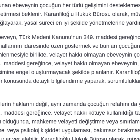
unan ebeveynin çocuğun her türlü gelişimini desteklemesi
getirmesi beklenir. Karanfiloğlu Hukuk Bürosu olarak, müv
ağlayarak, yasal süreci en iyi şekilde yönetmelerine yard
ebeveyn, Türk Medeni Kanunu’nun 349. maddesi gereğinc
allarının idaresinde özen göstermek ve bunları çocuğun 
enmesiyle birlikte, velayet hakkı olmayan ebeveynin çocu
. maddesi gereğince, velayet hakkı olmayan ebeveynin, ço
şimine engel oluşturmayacak şekilde planlanır. Karanfil
 konusunda detaylı bilgilendirme yaparak, sorumlulukları
rin haklarını değil, aynı zamanda çocuğun refahını da ya
maddesi gereğince, velayet hakkı kötüye kullanıldığı t
su olduğunda, mahkeme velayeti değiştirme veya sınırlama
sel veya psikolojik şiddet uygulaması, bakımsız bırakma
urlar yer alabilir. Karanfiloğlu Hukuk Bürosu olarak, müv