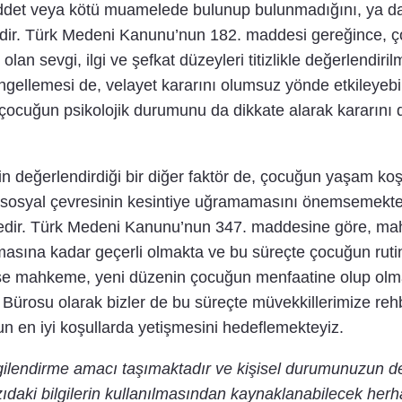
ddet veya kötü muamelede bulunup bulunmadığını, ya da
tedir. Türk Medeni Kanunu’nun 182. maddesi gereğince, 
n sevgi, ilgi ve şefkat düzeyleri titizlikle değerlendiri
ı engellemesi de, velayet kararını olumsuz yönde etkileye
çocuğun psikolojik durumunu da dikkate alarak kararını da
değerlendirdiği bir diğer faktör de, çocuğun yaşam koşull
 sosyal çevresinin kesintiye uğramamasını önemsemekt
edir. Türk Medeni Kanunu’nun 347. maddesine göre, mahk
nmasına kadar geçerli olmakta ve bu süreçte çocuğun ruti
se mahkeme, yeni düzenin çocuğun menfaatine olup olmadı
 Bürosu olarak bizler de bu süreçte müvekkillerimize rehb
un en iyi koşullarda yetişmesini hedeflemekteyiz.
lgilendirme amacı taşımaktadır ve kişisel durumunuzun d
ıdaki bilgilerin kullanılmasından kaynaklanabilecek herh