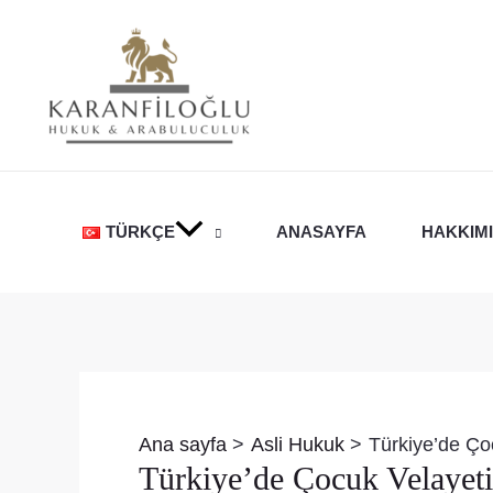
İçeriğe
atla
TÜRKÇE
ANASAYFA
HAKKIM
Yazı
dolaşımı
Ana sayfa
Asli Hukuk
Türkiye’de Çoc
Türkiye’de Çocuk Velayeti