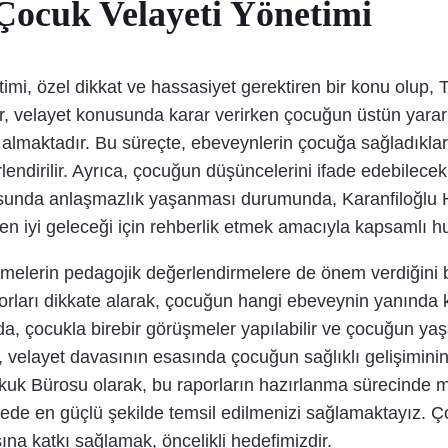
ocuk Velayeti Yönetimi
imi, özel dikkat ve hassasiyet gerektiren bir konu olup
 velayet konusunda karar verirken çocuğun üstün yararı
te almaktadır. Bu süreçte, ebeveynlerin çocuğa sağladıkla
erlendirilir. Ayrıca, çocuğun düşüncelerini ifade edebilecek
sunda anlaşmazlık yaşanması durumunda, Karanfiloğlu H
 en iyi geleceği için rehberlik etmek amacıyla kapsamlı 
emelerin pedagojik değerlendirmelere de önem verdiğini
porları dikkate alarak, çocuğun hangi ebeveynin yanında
, çocukla birebir görüşmeler yapılabilir ve çocuğun yaş
elayet davasının esasında çocuğun sağlıklı gelişiminin
 Hukuk Bürosu olarak, bu raporların hazırlanma sürecinde
de en güçlü şekilde temsil edilmenizi sağlamaktayız. Ço
a katkı sağlamak, öncelikli hedefimizdir.