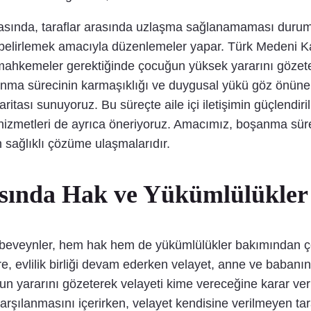
rasında, taraflar arasında uzlaşma sağlanamaması du
ı belirlemek amacıyla düzenlemeler yapar. Türk Medeni 
 mahkemeler gerektiğinde çocuğun yüksek yararını gözete
anma sürecinin karmaşıklığı ve duygusal yükü göz önüne
haritası sunuyoruz. Bu süreçte aile içi iletişimin güçlendir
 hizmetleri de ayrıca öneriyoruz. Amacımız, boşanma s
 sağlıklı çözüme ulaşmalarıdır.
asında Hak ve Yükümlülükler
 ebeveynler, hem hak hem de yükümlülükler bakımından çeş
 evlilik birliği devam ederken velayet, anne ve babanın
yararını gözeterek velayeti kime vereceğine karar verir
 karşılanmasını içerirken, velayet kendisine verilmeyen tar