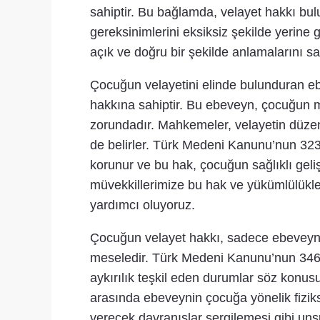
sahiptir. Bu bağlamda, velayet hakkı bul
gereksinimlerini eksiksiz şekilde yerine 
açık ve doğru bir şekilde anlamalarını s
Çocuğun velayetini elinde bulunduran 
hakkına sahiptir. Bu ebeveyn, çocuğun m
zorundadır. Mahkemeler, velayetin düzenl
de belirler. Türk Medeni Kanunu’nun 323
korunur ve bu hak, çocuğun sağlıklı geli
müvekkillerimize bu hak ve yükümlülükler
yardımcı oluyoruz.
Çocuğun velayet hakkı, sadece ebeveynle
meseledir. Türk Medeni Kanunu’nun 346. 
aykırılık teşkil eden durumlar söz konu
arasında ebeveynin çocuğa yönelik fizik
verecek davranışlar sergilemesi gibi uns