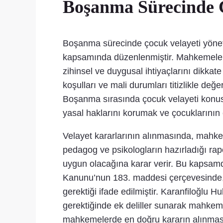
Boşanma Sürecinde Ç
Boşanma sürecinde çocuk velayeti yönet
kapsamında düzenlenmiştir. Mahkemeler,
zihinsel ve duygusal ihtiyaçlarını dikka
koşulları ve mali durumları titizlikle değ
Boşanma sırasında çocuk velayeti konu
yasal haklarını korumak ve çocuklarının
Velayet kararlarının alınmasında, mahk
pedagog ve psikologların hazırladığı ra
uygun olacağına karar verir. Bu kapsamda
Kanunu’nun 183. maddesi çerçevesinde, v
gerektiği ifade edilmiştir. Karanfiloğlu
gerektiğinde ek deliller sunarak mahkeme
mahkemelerde en doğru kararın alınmasın