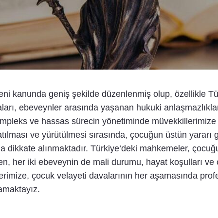
deni kanunda geniş şekilde düzenlenmiş olup, özellikle
aları, ebeveynler arasında yaşanan hukuki anlaşmazlıkla
mpleks ve hassas sürecin yönetiminde müvekkillerimize k
atılması ve yürütülmesi sırasında, çocuğun üstün yararı
da dikkate alınmaktadır. Türkiye’deki mahkemeler, çocuğun
ken, her iki ebeveynin de mali durumu, hayat koşulları ve
lerimize, çocuk velayeti davalarının her aşamasında pro
lamaktayız.