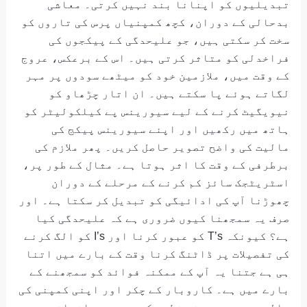
تبدیلیوں کو اپنانا بند نہیں کرتی۔ معاشی
بدحالی کے دوران، کچھ کمپنیاں پرس کی تاروں کو
سخت کر سکتی ہیں، جو علیحدگی کے پیکجوں کی
فراخدلی کو متاثر کرتی ہیں۔ اس کے برعکس، عروج
کے وقت میں، ملازمین خود کو میٹھے سودوں پر مہر
لگاتے ہوئے پا سکتے ہیں۔ ان اتار چڑھاو کو
نیویگیٹ کرنے کے لیے سیورینس پے کیلکولیٹر کو
ہاتھ میں رکھیں اور اپنے سیورینس پیکج کی
مالیت کی واضح تصویر حاصل کریں۔ پھر ملازم کی
برطرفی کے وقت کا اثر ہوتا ہے۔ مثال کے طور پر،
اسٹریٹجک سائز کم کرنے کے مرحلے کے دوران
چھوڑنا آپ کی ادائیگی کو تبدیل کر سکتا ہے۔ اور
صرف یہ سمجھنا کیوں ضروری ہے کہ علیحدگی کیا
ہے؟ کیونکہ T’s کو عبور کرنا اور I’s کو الگ کرنے
کی تفصیلات پر ڈاٹنگ کرنا وقت کے بارے میں اتنا
ہی ہے جتنا یہ آپ کے ممکنہ فوائد کو سمجھنے کے
بارے میں ہے۔ کاروبار کے چکر اور اپنی کمپنی کی
مالی صحت پر ہمیشہ نظر رکھیں جب یہ اندازہ