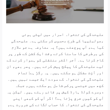
علیحدگی کی تنخواہ اسرار میں لپٹی ہوئی
بھولبلییا کی طرح محسوس کر سکتی ہے۔ علیحدگی
کیا ہے، آپ پوچھتے ہیں؟ یہ معاوضہ ہے جو ملازم
کی برطرفی کا سامنا کرتے وقت ایک کشن کے طور پر
کام کرتا ہے۔ آجر اکثر منتقلی کو ہموار کرنے کے
لیے علیحدگی کا پیکج پیش کرتے ہیں۔ پھر بھی، ان
اور آؤٹ مشکل ہو سکتے ہیں۔ یہ رگڑ ہے: تمام
علیحدگی کی تنخواہ کے سودے ایک جیسے نہیں ہیں۔
کچھ میں فینسی پرکس شامل ہو سکتے ہیں، جبکہ
دوسرے کولڈ ہارڈ کیش پر قائم رہتے ہیں۔ لیکن یہ
آپ کو کیوں فرق پڑتا ہے؟ اگر آپ کو کبھی اپنی
علیحدگی کی تنخواہ کا حساب لگانے کی ضرورت ہے،