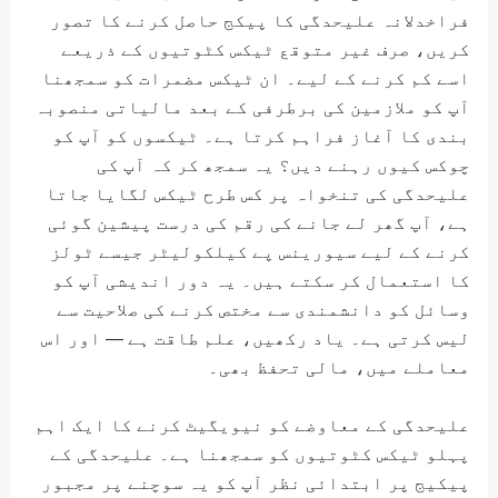
فراخدلانہ علیحدگی کا پیکج حاصل کرنے کا تصور
کریں، صرف غیر متوقع ٹیکس کٹوتیوں کے ذریعے
اسے کم کرنے کے لیے۔ ان ٹیکس مضمرات کو سمجھنا
آپ کو ملازمین کی برطرفی کے بعد مالیاتی منصوبہ
بندی کا آغاز فراہم کرتا ہے۔ ٹیکسوں کو آپ کو
چوکس کیوں رہنے دیں؟ یہ سمجھ کر کہ آپ کی
علیحدگی کی تنخواہ پر کس طرح ٹیکس لگایا جاتا
ہے، آپ گھر لے جانے کی رقم کی درست پیشین گوئی
کرنے کے لیے سیورینس پے کیلکولیٹر جیسے ٹولز
کا استعمال کر سکتے ہیں۔ یہ دور اندیشی آپ کو
وسائل کو دانشمندی سے مختص کرنے کی صلاحیت سے
لیس کرتی ہے۔ یاد رکھیں، علم طاقت ہے — اور اس
معاملے میں، مالی تحفظ بھی۔
علیحدگی کے معاوضے کو نیویگیٹ کرنے کا ایک اہم
پہلو ٹیکس کٹوتیوں کو سمجھنا ہے۔ علیحدگی کے
پیکیج پر ابتدائی نظر آپ کو یہ سوچنے پر مجبور