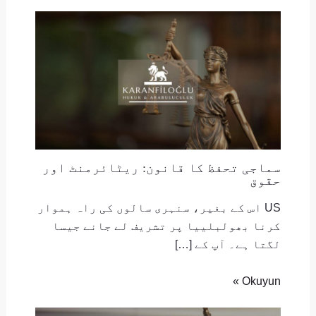
سماجی تحفظ کا قانون: ریٹائرمنٹ اور
حقوق
US اس کے بغیر، سنہری سالوں کی راہ ہموار
کرنا بھولبلییا پر تشریف لے جانے جیسا
لگتا ہے۔ آپ کے […]
Okuyun »