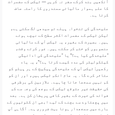
آنکھیں بند کرکے سفر نہ کریں — ٹیکس کے مضمرات
کا علم ہموار مالیاتی سمندروں کا راستہ صاف
کرتا ہے۔
علیحدگی کی تنخواہ پہلے تو سیدھی لگ سکتی ہے،
لیکن ٹیکس کے مضمرات اکثر سطح کے نیچے ہوتے
ہیں۔ بصیرت کے بغیر، یہ ٹیکس آپ کے مالیاتی
منصوبوں کو ختم کر سکتے ہیں۔ غور کرتے وقت،
"علیحدگی کیا ہے؟” یا "علیحدگی کی ادائیگی
کیلکولیٹر کی مدد کیسے کرتا ہے؟”، یہ یاد
رکھیں: ٹیکس آپ کے علیحدگی پیکیج کے ہر پہلو کو
متاثر کرے گا۔ یہ عام انکم ٹیکس ہیں، اور ان کو
کم نہیں سمجھا جانا چاہیے۔ ملازمین کی برطرفی
کی حقیقت غیر متوقع ٹیکس کے بوجھ کی وجہ سے کم
فوائد کی حیرت کے بغیر کافی پریشان کن ہے۔ بعد
میں پچھتاوے سے بچنے کے لیے ابھی ان کٹوتیوں کے
بارے میں سمجھدار ہونا بہت ضروری ہے۔ آگاہی آپ