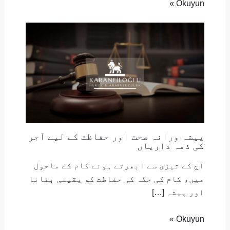
Okuyun »
پیشہ ورانہ صحت اور حفاظت کے لیے آجر
کی ذمہ داریاں
آج کے تیزی سے ابھرتے ہوئے کام کے ماحول
میں، کام کی جگہ کی حفاظت کو یقینی بنانا
اور پیشہ […]
Okuyun »