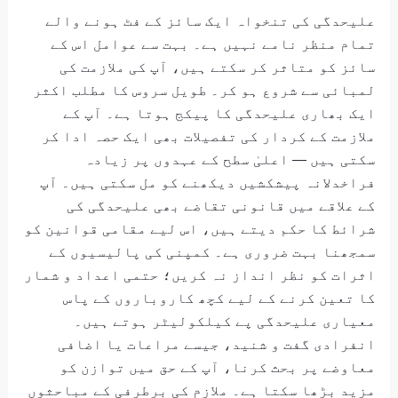
علیحدگی کی تنخواہ ایک سائز کے فٹ ہونے والے
تمام منظر نامے نہیں ہے۔ بہت سے عوامل اس کے
سائز کو متاثر کر سکتے ہیں، آپ کی ملازمت کی
لمبائی سے شروع ہو کر۔ طویل سروس کا مطلب اکثر
ایک بھاری علیحدگی کا پیکج ہوتا ہے۔ آپ کے
ملازمت کے کردار کی تفصیلات بھی ایک حصہ ادا کر
سکتی ہیں — اعلیٰ سطح کے عہدوں پر زیادہ
فراخدلانہ پیشکشیں دیکھنے کو مل سکتی ہیں۔ آپ
کے علاقے میں قانونی تقاضے بھی علیحدگی کی
شرائط کا حکم دیتے ہیں، اس لیے مقامی قوانین کو
سمجھنا بہت ضروری ہے۔ کمپنی کی پالیسیوں کے
اثرات کو نظر انداز نہ کریں؛ حتمی اعداد و شمار
کا تعین کرنے کے لیے کچھ کاروباروں کے پاس
معیاری علیحدگی پے کیلکولیٹر ہوتے ہیں۔
انفرادی گفت و شنید، جیسے مراعات یا اضافی
معاوضے پر بحث کرنا، آپ کے حق میں توازن کو
مزید بڑھا سکتا ہے۔ ملازم کی برطرفی کے مباحثوں