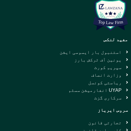
مفید لنکس
استنبول بار ایسوسی ایشن
یونین آف ٹرکش بارز
سپریم کورٹ
وزارت انصاف
ریاستی کونسل
UYAP انفارمیشن سسٹم
سرکاری گزٹ
سروس ایریاز
تجارتی قانون
کاروباری قانون