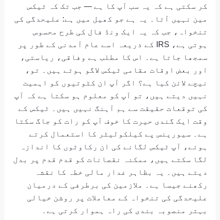
کر سکتی ہے کہ یہ سب آپ کا ہے — جب تک کہ ٹیکس
مین نہیں آتا۔ یہ ہے جو کھیل میں ہے: علیحدگی کی
تنخواہ، جب کہ یہ ایک ونڈ فال کی طرح محسوس
ہوتی ہے، IRS کے ذریعہ اسے عام آمدنی کے طور پر
سمجھا جاتا ہے۔ اس کا مطلب ہے وفاقی، ریاستی،
اور بعض اوقات مقامی ٹیکس لاگو ہوتے ہیں۔ تو،
نیچے لائن کیا ہے؟ اگر آپ ان کٹوتیوں کو اہمیت
نہیں دیتے ہیں، تو آپ کو معلوم ہو سکتا ہے کہ آپ
کی توقعات حقیقت سے ہم آہنگ نہیں ہیں۔ ٹیکس کے
وقت ایک گندی حیرت کا خوف آپ کو رات کو جاگ سکتا
ہے۔ سیورینس پے کیلکولیٹر کا استعمال کرتے
ہوئے، آپ ٹیکس لگانے کی ان رکاوٹوں کا اندازہ
لگا سکتے ہیں، ممکنہ نقصانات کو قدم قدم پر بدل
دیتے ہیں۔ یہ بظاہر غدار مالی خطہ کا نقشہ
رکھنے جیسا ہے۔ ملازمین کی برطرفی کے درمیان
علیحدگی کی تنخواہ کے معاملات پر روشن خیالی
بہتر منصوبہ بندی کی راہ ہموار کرتی ہے۔