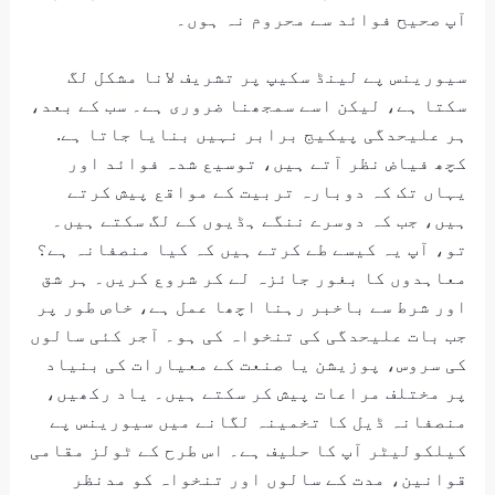
آپ صحیح فوائد سے محروم نہ ہوں۔
سیورینس پے لینڈ سکیپ پر تشریف لانا مشکل لگ
سکتا ہے، لیکن اسے سمجھنا ضروری ہے۔ سب کے بعد،
ہر علیحدگی پیکیج برابر نہیں بنایا جاتا ہے.
کچھ فیاض نظر آتے ہیں، توسیع شدہ فوائد اور
یہاں تک کہ دوبارہ تربیت کے مواقع پیش کرتے
ہیں، جب کہ دوسرے ننگے ہڈیوں کے لگ سکتے ہیں۔
تو، آپ یہ کیسے طے کرتے ہیں کہ کیا منصفانہ ہے؟
معاہدوں کا بغور جائزہ لے کر شروع کریں۔ ہر شق
اور شرط سے باخبر رہنا اچھا عمل ہے، خاص طور پر
جب بات علیحدگی کی تنخواہ کی ہو۔ آجر کئی سالوں
کی سروس، پوزیشن یا صنعت کے معیارات کی بنیاد
پر مختلف مراعات پیش کر سکتے ہیں۔ یاد رکھیں،
منصفانہ ڈیل کا تخمینہ لگانے میں سیورینس پے
کیلکولیٹر آپ کا حلیف ہے۔ اس طرح کے ٹولز مقامی
قوانین، مدت کے سالوں اور تنخواہ کو مدنظر