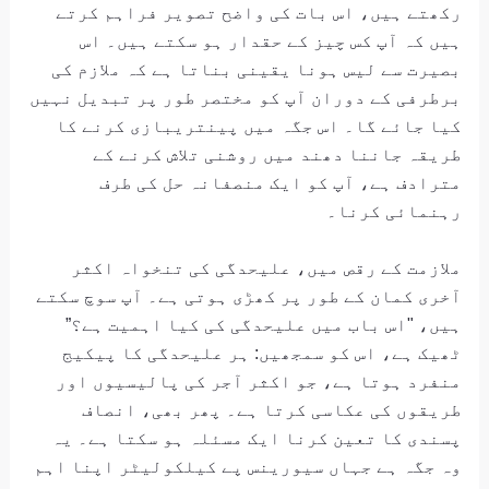
رکھتے ہیں، اس بات کی واضح تصویر فراہم کرتے
ہیں کہ آپ کس چیز کے حقدار ہو سکتے ہیں۔ اس
بصیرت سے لیس ہونا یقینی بناتا ہے کہ ملازم کی
برطرفی کے دوران آپ کو مختصر طور پر تبدیل نہیں
کیا جائے گا۔ اس جگہ میں پینتریبازی کرنے کا
طریقہ جاننا دھند میں روشنی تلاش کرنے کے
مترادف ہے، آپ کو ایک منصفانہ حل کی طرف
رہنمائی کرنا۔
ملازمت کے رقص میں، علیحدگی کی تنخواہ اکثر
آخری کمان کے طور پر کھڑی ہوتی ہے۔ آپ سوچ سکتے
ہیں، "اس باب میں علیحدگی کی کیا اہمیت ہے؟”
ٹھیک ہے، اس کو سمجھیں: ہر علیحدگی کا پیکیج
منفرد ہوتا ہے، جو اکثر آجر کی پالیسیوں اور
طریقوں کی عکاسی کرتا ہے۔ پھر بھی، انصاف
پسندی کا تعین کرنا ایک مسئلہ ہو سکتا ہے۔ یہ
وہ جگہ ہے جہاں سیورینس پے کیلکولیٹر اپنا اہم