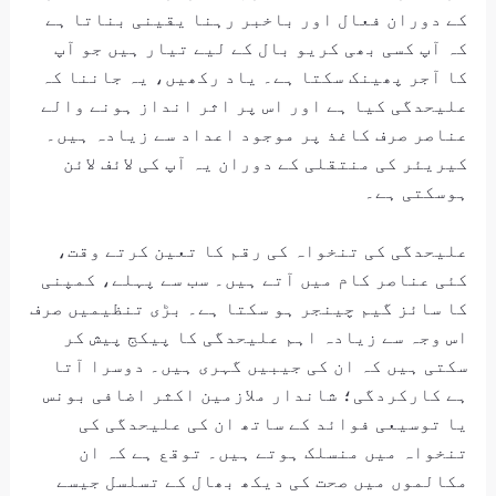
کے دوران فعال اور باخبر رہنا یقینی بناتا ہے
کہ آپ کسی بھی کریو بال کے لیے تیار ہیں جو آپ
کا آجر پھینک سکتا ہے۔ یاد رکھیں، یہ جاننا کہ
علیحدگی کیا ہے اور اس پر اثر انداز ہونے والے
عناصر صرف کاغذ پر موجود اعداد سے زیادہ ہیں۔
کیریئر کی منتقلی کے دوران یہ آپ کی لائف لائن
ہوسکتی ہے۔
علیحدگی کی تنخواہ کی رقم کا تعین کرتے وقت،
کئی عناصر کام میں آتے ہیں۔ سب سے پہلے، کمپنی
کا سائز گیم چینجر ہو سکتا ہے۔ بڑی تنظیمیں صرف
اس وجہ سے زیادہ اہم علیحدگی کا پیکج پیش کر
سکتی ہیں کہ ان کی جیبیں گہری ہیں۔ دوسرا آتا
ہے کارکردگی؛ شاندار ملازمین اکثر اضافی بونس
یا توسیعی فوائد کے ساتھ ان کی علیحدگی کی
تنخواہ میں منسلک ہوتے ہیں۔ توقع ہے کہ ان
مکالموں میں صحت کی دیکھ بھال کے تسلسل جیسے