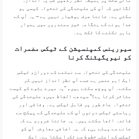
لگائیں کہ آپ کی علیحدگی کی تنخواہ کیسی ہو
سکتی ہے۔ جاننا صرف ہوشیار نہیں ہے – یہ آپ کے
جدا ہونے کے ہنگامہ خیز سمندروں میں ہموار
باہر نکلنے کا ٹکٹ ہے۔
سیورینس کمپنسیشن کے ٹیکس مضمرات
کو نیویگیٹنگ کرنا
علیحدگی کی تنخواہ سے نمٹنے کے دوران، ٹیکس
ایک اہم عنصر ہے جسے آپ نظر انداز نہیں کر
سکتے۔ آپ پوچھ سکتے ہیں، "یہ میرے بٹوے کو کیسے
متاثر کرتا ہے؟” سیدھے الفاظ میں، علیحدگی کی
تنخواہ عام طور پر قابل ٹیکس ہے۔ وفاقی اور
ریاستی ٹیکس دونوں آپ کے علیحدگی کے پیکج سے
فائدہ اٹھا سکتے ہیں۔ یہ جاننا ضروری ہے کہ
جانے سے پہلے ہی، کہ یہ اضافی معاوضہ آپ کو
ٹیکس کے اعلی خطوط سے ٹکرا سکتا ہے۔ ایک