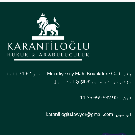
پتہ:
Mecidiyeköy Mah. Büyükdere Cad. نمبر:67-71 البا
بزنس سینٹر فلور:8 Şişli استنبول
فون:
+90 532 659 35 11
ای میل:
karanfiloglu.lawyer@gmail.com