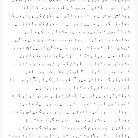
کی تنخواہ اکثر آجروں کی طرف سے رضاکارانہ
پیشکش ہوتی ہے۔ تاہم، اگر آپ ملازم کی برطرفی کا
معاملہ کر رہے ہیں، تو اپنے حقوق کو جاننا آپ
کو الجھن کے ڈھیر سے بچا سکتا ہے۔ کچھ آجر
وضاحت فراہم کرتے ہوئے، معاہدے میں علیحدگی
کی شرائط رکھ سکتے ہیں۔ علیحدگی کا پیکج نقد،
فوائد، یا یہاں تک کہ آؤٹ پلیسمنٹ خدمات پر
مشتمل ہو سکتا ہے۔ لیکن کوئی کیسے جان سکتا ہے
کہ منصفانہ کیا ہے؟ آپ کی ملازمت اور دائرہ
اختیار کے تناظر میں "علیحدگی کیا ہے” کو جاننا
آپ کی رہنمائی کر سکتا ہے۔ سیورینس پے
کیلکولیٹر یہاں ایک آسان ٹول ہے، جو آپ کو کام
کے سالوں اور تنخواہ کی بنیاد پر ایک تخمینہ
دیتا ہے۔ یہ اس قانونی بیابان میں کمپاس رکھنے
جیسا ہے۔ ہوشیار رہیں۔ علیحدگی سے متعلق
قوانین اور حقوق کو سمجھنا اس بات کو یقینی
بناتا ہے کہ ملازمت کی منتقلی کا سامنا کرتے وقت