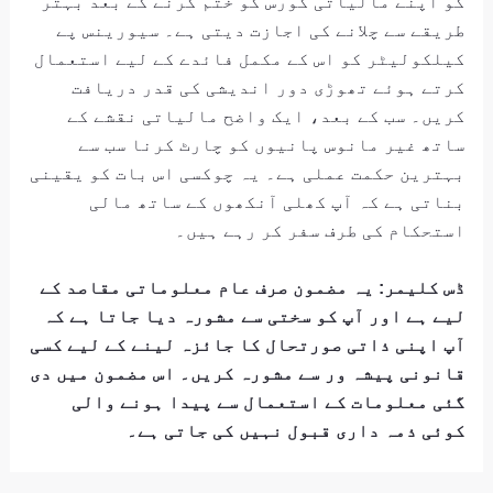
کو اپنے مالیاتی کورس کو ختم کرنے کے بعد بہتر
طریقے سے چلانے کی اجازت دیتی ہے۔ سیورینس پے
کیلکولیٹر کو اس کے مکمل فائدے کے لیے استعمال
کرتے ہوئے تھوڑی دور اندیشی کی قدر دریافت
کریں۔ سب کے بعد، ایک واضح مالیاتی نقشے کے
ساتھ غیر مانوس پانیوں کو چارٹ کرنا سب سے
بہترین حکمت عملی ہے۔ یہ چوکسی اس بات کو یقینی
بناتی ہے کہ آپ کھلی آنکھوں کے ساتھ مالی
استحکام کی طرف سفر کر رہے ہیں۔
ڈس کلیمر: یہ مضمون صرف عام معلوماتی مقاصد کے
لیے ہے اور آپ کو سختی سے مشورہ دیا جاتا ہے کہ
آپ اپنی ذاتی صورتحال کا جائزہ لینے کے لیے کسی
قانونی پیشہ ور سے مشورہ کریں۔ اس مضمون میں دی
گئی معلومات کے استعمال سے پیدا ہونے والی
کوئی ذمہ داری قبول نہیں کی جاتی ہے۔