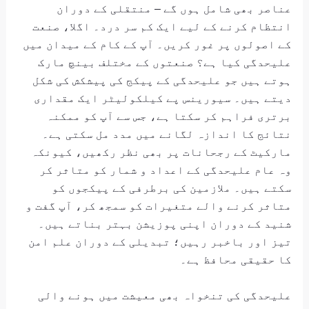
عناصر بھی شامل ہوں گے – منتقلی کے دوران
انتظام کرنے کے لیے ایک کم سر درد۔ اگلا، صنعت
کے اصولوں پر غور کریں۔ آپ کے کام کے میدان میں
علیحدگی کیا ہے؟ صنعتوں کے مختلف بینچ مارک
ہوتے ہیں جو علیحدگی کے پیکج کی پیشکش کی شکل
دیتے ہیں۔ سیورینس پے کیلکولیٹر ایک مقداری
برتری فراہم کر سکتا ہے، جس سے آپ کو ممکنہ
نتائج کا اندازہ لگانے میں مدد مل سکتی ہے۔
مارکیٹ کے رجحانات پر بھی نظر رکھیں، کیونکہ
وہ عام علیحدگی کے اعداد و شمار کو متاثر کر
سکتے ہیں۔ ملازمین کی برطرفی کے پیکجوں کو
متاثر کرنے والے متغیرات کو سمجھ کر، آپ گفت و
شنید کے دوران اپنی پوزیشن بہتر بناتے ہیں۔
تیز اور باخبر رہیں؛ تبدیلی کے دوران علم امن
کا حقیقی محافظ ہے۔
علیحدگی کی تنخواہ بھی معیشت میں ہونے والی