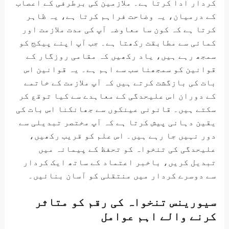
کردار ادا کرتا ہے۔ ملازمین کی برطرفی کے اعصاب
کے درمیان، یہ وضاحت فراہم کرتا ہے، یہ ظاہر
کرتا ہے کہ کون سا معاوضہ آپ کی مدت ملازمت اور
کمائی سے مطابقت رکھتا ہے۔ جب آپ اپنے پیکج کو
سمجھ رہے ہیں، یاد رکھیں کہ مقامی روزگار کے
قوانین کو سمجھنا سب سے اہم ہے۔ یہ قوانین اس
بات کی بازگشت کرتے ہیں کہ آپ ملازمت کے خاتمے
کے دوران اس علیحدگی کے معاہدے سے کیا توقع کر
سکتے ہیں۔ قانونی عینکوں سے جھانکنا اس بات کی
یقین دہانی پیش کرتا ہے کہ آپ مختصر تبدیلی سے
دور نہیں جا رہے ہیں۔ اس علم کو قریب رکھیں،
علیحدگی کی تنخواہ کو تحفظ کے پیمانہ میں
تبدیل کریں، باخبر اعتماد کے ساتھ ایک کردار
سے دوسرے کردار میں منتقلی کو آسان بنائیں۔
سیورینس تنخواہ کی رقم کو متاثر
کرنے والے اہم عوامل