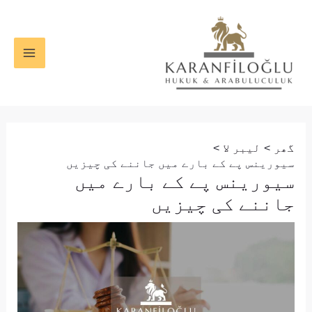
واد
پوسٹ
MAIN
ر
نیویگیشن
ENU
ائیں۔
گھر
لیبر لا
سیورینس پے کے بارے میں جاننے کی چیزیں
سیورینس پے کے بارے میں
جاننے کی چیزیں