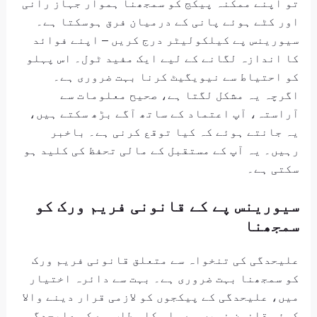
تو اپنے ممکنہ پیکج کو سمجھنا ہموار جہاز رانی
اور کٹے ہوئے پانی کے درمیان فرق ہوسکتا ہے۔
سیورینس پے کیلکولیٹر درج کریں – اپنے فوائد
کا اندازہ لگانے کے لیے ایک مفید ٹول۔ اس پہلو
کو احتیاط سے نیویگیٹ کرنا بہت ضروری ہے۔
اگرچہ یہ مشکل لگتا ہے، صحیح معلومات سے
آراستہ، آپ اعتماد کے ساتھ آگے بڑھ سکتے ہیں،
یہ جانتے ہوئے کہ کیا توقع کرنی ہے۔ باخبر
رہیں۔ یہ آپ کے مستقبل کے مالی تحفظ کی کلید ہو
سکتی ہے۔
سیورینس پے کے قانونی فریم ورک کو
سمجھنا
علیحدگی کی تنخواہ سے متعلق قانونی فریم ورک
کو سمجھنا بہت ضروری ہے۔ بہت سے دائرہ اختیار
میں، علیحدگی کے پیکجوں کو لازمی قرار دینے والا
کوئی قانون نہیں ہے۔ اس کا مطلب ہے کہ علیحدگی