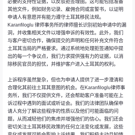
必要的支持性证据，以反驳拒签理由。这可能包括准备
其他文件，例如财务记录、雇佣合同或宣誓书，以证明
申请人有意愿并有能力遵守土耳其移民法规。
Karanfiloglu 律师事务所的律师擅长识别初始申请中的漏
洞，并收集相关文件以增强申诉的有效性。此外，我们
与客户密切合作，确保提交的声明和任何补充文件符合
土耳其当局的严格要求。通过系统地处理拒签通知中提
出的每一个争议点，我们力求提供强有力的证据，以消
除移民官员的担忧，并维护客户进入土耳其的权利。
上诉程序虽然复杂，但也为申请人提供了进一步澄清和
合理化其前往土耳其意图的机会。在Karanfiloglu律师事
务所，我们不仅提供文件，还会帮助客户准备可能在上
诉过程中遇到的面试或听证会。我们的法律团队确保申
请人充分了解这些程序的性质以及他们可能面临的问
题，从而减轻他们的焦虑并增强他们的信心。我们还会
密切关注土耳其移民政策的任何立法变化或发展，这些
变化或发展可能会影响上诉结果。我们积极主动且知情