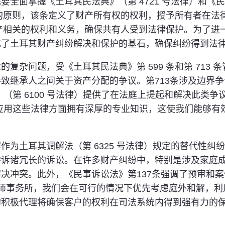
全面掌握《土耳其民法典》（第 4721 号法律）和《民事
概述的原则，该条定义了财产所有权的权利，授予所有者在
财产相关的权利和义务，确保共有人受到法律保护。为了进一步
成了土耳其财产纠纷解决和保护的基石，确保纠纷得到法
复杂问题，受《土耳其民法典》第 599 条和第 713 
致继承人之间关于资产分配的争议。第713条涉及边界
（第 6100 号法律）提供了在法庭上提起和解决此类
们在解释和应用这些法律方面拥有深厚的专业知识，这使我们能
为土耳其调解法（第 6325 号法律）规定的替代性纠纷
需诉诸冗长的诉讼。在许多财产纠纷中，特别是涉及家庭
决冲突。此外，《民事诉讼法》第137条强调了预审和
glu 律师事务所，我们会在可行的情况下优先考虑庭外和解，
的积极代理将确保客户的权利在司法系统内得到强有力的