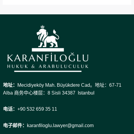
地址：
Mecidiyeköy Mah. Büyükdere Cad。地址：67-71
Alba 商务中心楼层：8 Sisli 34387 Istanbul
电话：
+90 532 659 35 11
电子邮件：
karanfiloglu.lawyer@gmail.com