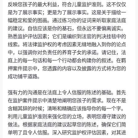
反映您孩子的最大利益，符合儿童监护准则。这不仅仅
是为了展示事实；更是为了展示事实。这是关于描绘一
幅稳定和爱的图画。通过练习你的证词来听取家庭法庭
的建议。自信应该是你的基石，但永远不要偏离诚实。
熟悉监护评估因素；它们是编织到法官的判决挂毯中的
线索。将法律监护权的考虑因素无缝地融入到你的论点
中，以强调你对负责任的养育子女的承诺。请记住，法
庭上的每一句话和每一个行动都会构建你的叙述。在羁
押案件提示中，您透露的内容以及披露的方式将为您的
成功铺平道路。
强有力的沟通是在法庭上令人信服的陈述的基础。首先
在监护案件提示中清楚地阐明您孩子的需求。现在不是
含糊其辞的时候；清晰和精确应该指导你的每一个字。
利用儿童监护准则来强化您的立场，表明您遵守建议的
做法。根据家庭法庭的建议起草您的陈述，确保它们简
单明了且令人信服。深入研究监护权评估因素，对其进