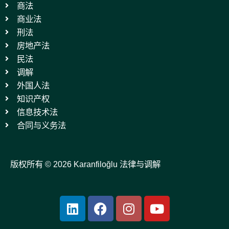
商法
商业法
刑法
房地产法
民法
调解
外国人法
知识产权
信息技术法
合同与义务法
版权所有 © 2026 Karanfiloğlu 法律与调解
L
F
I
Y
i
a
n
o
n
c
s
u