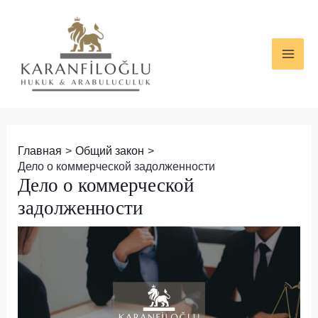
Перейти
Навигация
MAI
к
по
ME
содержимому
записям
Главная
Общий закон
Дело о коммерческой задолженности
Дело о коммерческой
задолженности