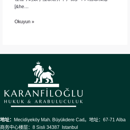
[&he…
Okuyun »
地址：
Mecidiyeköy Mah. Büyükdere Cad。地址：67-71 Alba
商务中心楼层：8 Sisli 34387 Istanbul