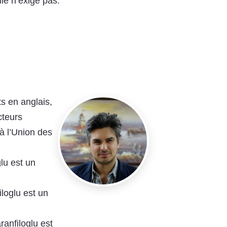
lle n’exige pas.
ts en anglais,
cteurs
à l’Union des
lu est un
loglu est un
ranfiloglu est