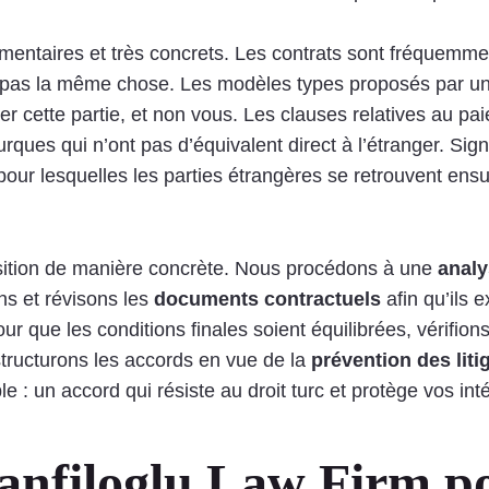
émentaires et très concrets. Les contrats sont fréquemm
t pas la même chose. Les modèles types proposés par un
r cette partie, et non vous. Les clauses relatives au pai
urques qui n’ont pas d’équivalent direct à l’étranger. Si
pour lesquelles les parties étrangères se retrouvent ensu
position de manière concrète. Nous procédons à une
analy
ns et révisons les
documents contractuels
afin qu’ils
ur que les conditions finales soient équilibrées, vérifion
 structurons les accords en vue de la
prévention des liti
ple : un accord qui résiste au droit turc et protège vos inté
anfiloglu Law Firm po