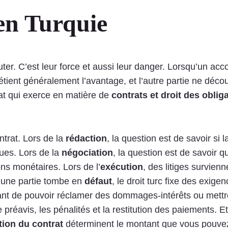
 en Turquie
cuter. C’est leur force et aussi leur danger. Lorsqu’un ac
 détient généralement l’avantage, et l’autre partie ne dé
at qui exerce en matière de
contrats et droit des oblig
ntrat. Lors de la
rédaction
, la question est de savoir si l
ques. Lors de la
négociation
, la question est de savoir q
ons monétaires. Lors de l’
exécution
, des litiges survienn
u’une partie tombe en
défaut
, le droit turc fixe des exig
ant de pouvoir réclamer des dommages-intérêts ou mettre
réavis, les pénalités et la restitution des paiements. Et 
tion du contrat
déterminent le montant que vous pouvez 