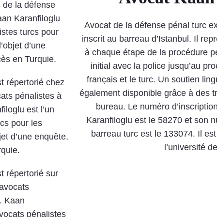
s de la défense
aan Karanfiloglu
Avocat de la défense pénal turc e
istes turcs pour
inscrit au barreau d’Istanbul. Il re
l’objet d’une
à chaque étape de la procédure pé
cès en Turquie.
initial avec la police jusqu’au proc
français et le turc. Un soutien lin
t répertorié chez
également disponible grâce à des t
ats pénalistes à
bureau. Le numéro d’inscriptio
iloglu est l’un
Karanfiloglu est le 58270 et son n
rcs pour les
barreau turc est le 133074. Il est
bjet d’une enquête,
l’université d
rquie.
t répertorié sur
’avocats
M. Kaan
avocats pénalistes