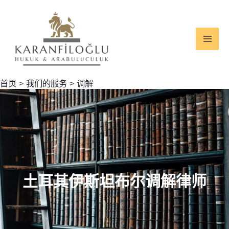
跳
MAI
至
ME
内
容
首页
我们的服务
调解
土耳其伊斯坦布尔调解律师