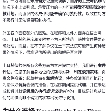
讼。一方可能在
未准备好证据
或
误解了自身的主张与抗辩
的
情况下走上谈判桌。承受压力的一方可能
接受不切实际的付
款计划
。而协议的达成也可能未
确保可执行性
，以致在对方
不履行时无法轻易强制执行。
外国客户面临额外的困难。在程序和文件方面存在语言障
碍。土耳其的程序和期限并不为人所熟悉。跨境文件需要正
确处理。而且，在不了解争议在土耳其法院可能产生何种结
果的情况下，很难评估所提出的和解是否合理。
土耳其律师在所有这些方面为客户提供支持。我们进行
案件
评估
，使您了解自身地位的优势与劣势；制定
谈判策略
；负
责
文件准备
；起草并审查
和解协议
，使条款清晰且可执行；
为您做好
调解会议
的准备；在程序期间提供
代理
；并在未达
成和解时就
调解后的执行或诉讼
提供咨询。目标是让您从知
情的地位而非不确定的状态出发进行谈判。