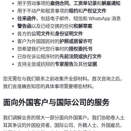
用于劳动事项的
雇佣合同、工资单记录
和
解雇通知
用于不动产和租赁事项的
租约
和
产权证文件
往来函件
，包括电子邮件、短信和 WhatsApp 消息
警告函
以及已经交换的任何
和解草案
各方的
公司文件
和
身份证明文件
客户为外国国民时的
护照或居留许可
您希望我们代您行事时的
授权委托书
已存在诉讼程序时的
先前法院或执行文件
支持主张或抗辩的
专家报告
及其他
证据
您无需在与我们联系之前收集齐全部材料。首次咨询之后，
我们会准确告知您的具体事项需要哪些材料。
面向外国客户与国际公司的服务
我们调解业务的很大一部分面向外国客户。我们协助卷入土
耳其争议的外国投资者、国际公司、外籍人士、外国雇员、