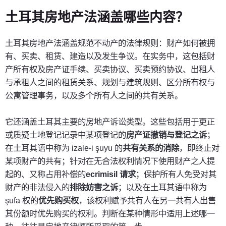
土耳其房地产法涵盖哪些内容？
土耳其房地产法涵盖规范不动产的法律规则：财产如何被拥
有、买卖、租赁、建造以及发生争议。在实务中，这包括财
产所有权及房产证手续、买卖协议、买卖预约协议、出租人
与承租人之间的租赁关系、规划与建筑规则、区分所有权与
公寓管理事务，以及多个所有人之间的共有关系。
它还涵盖土耳其主要的房地产诉讼类型。这些包括用于更正
或质疑土地登记记录中某项登记的
房产证撤销与登记之诉
；
在土耳其语中称为 izale-i şuyu 的
共有关系的消除
，即终止对
某项财产的共有；针对在无合法权利情况下使用财产之人提
起的、又称占用补偿的
ecrimisil 请求
；保护所有人免受对其
财产的非法侵入的
排除妨害之诉
；以及在土耳其语中称为
şufa 权的
优先购买权
，该权利赋予共有人在另一共有人出售
其份额时优先购买的权利。判断在某种情形中适用上述哪一