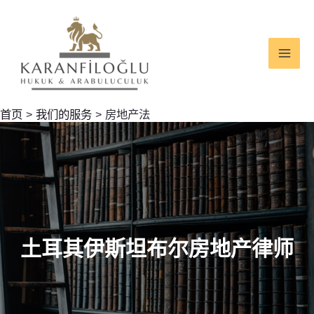
跳
MAI
至
ME
内
容
首页
我们的服务
房地产法
土耳其伊斯坦布尔房地产律师