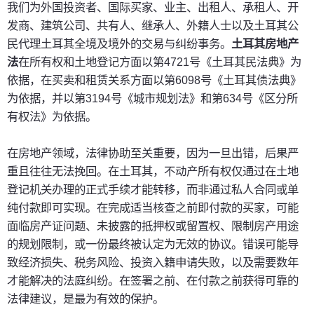
我们为外国投资者、国际买家、业主、出租人、承租人、开
发商、建筑公司、共有人、继承人、外籍人士以及土耳其公
民代理土耳其全境及境外的交易与纠纷事务。
土耳其房地产
法
在所有权和土地登记方面以第4721号《土耳其民法典》为
依据，在买卖和租赁关系方面以第6098号《土耳其债法典》
为依据，并以第3194号《城市规划法》和第634号《区分所
有权法》为依据。
在房地产领域，法律协助至关重要，因为一旦出错，后果严
重且往往无法挽回。在土耳其，不动产所有权仅通过在土地
登记机关办理的正式手续才能转移，而非通过私人合同或单
纯付款即可实现。在完成适当核查之前即付款的买家，可能
面临房产证问题、未披露的抵押权或留置权、限制房产用途
的规划限制，或一份最终被认定为无效的协议。错误可能导
致经济损失、税务风险、投资入籍申请失败，以及需要数年
才能解决的法庭纠纷。在签署之前、在付款之前获得可靠的
法律建议，是最为有效的保护。