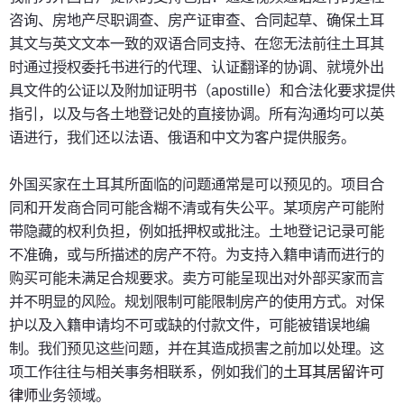
咨询、房地产尽职调查、房产证审查、合同起草、确保土耳
其文与英文文本一致的双语合同支持、在您无法前往土耳其
时通过授权委托书进行的代理、认证翻译的协调、就境外出
具文件的公证以及附加证明书（apostille）和合法化要求提供
指引，以及与各土地登记处的直接协调。所有沟通均可以英
语进行，我们还以法语、俄语和中文为客户提供服务。
外国买家在土耳其所面临的问题通常是可以预见的。项目合
同和开发商合同可能含糊不清或有失公平。某项房产可能附
带隐藏的权利负担，例如抵押权或批注。土地登记记录可能
不准确，或与所描述的房产不符。为支持入籍申请而进行的
购买可能未满足合规要求。卖方可能呈现出对外部买家而言
并不明显的风险。规划限制可能限制房产的使用方式。对保
护以及入籍申请均不可或缺的付款文件，可能被错误地编
制。我们预见这些问题，并在其造成损害之前加以处理。这
项工作往往与相关事务相联系，例如我们的
土耳其居留许可
律师
业务领域。