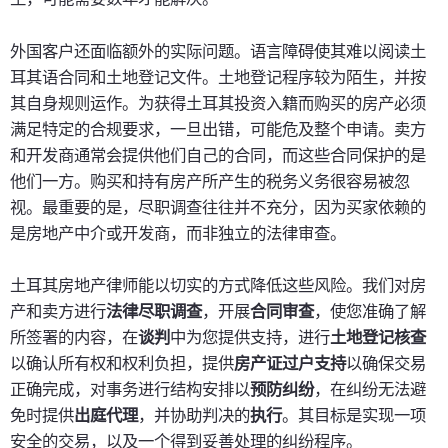
外国客户还面临额外的实际问题。语言障碍使其难以阅读土
耳其语合同和土地登记文件。土地登记程序较为陌生，并按
其自身规则运作。为获得土耳其投资入籍而购买的房产必须
满足特定的合规要求，一旦出错，可能危及整个申请。卖方
和开发商通常会提供他们自己的合同，而这些合同保护的是
他们一方。购买和持有房产所产生的税务义务很容易被忽
视。最重要的是，尽职调查往往并不充分，因为买家依赖的
是房地产中介或开发商，而非独立的法律审查。
土耳其房地产律师能以切实的方式降低这些风险。我们对房
产和卖方进行
法律尽职调查
，开展
合同审查
，使您准确了解
所签署的内容，在
谈判
中为您提供支持，进行
土地登记核查
以确认所有权和权利负担，提供
房产证过户支持
以确保交易
正确完成，对事务进行结构安排以
预防纠纷
，在纠纷无法避
免时提供
出庭代理
，并协助判决的
执行
。其目标是实现一项
安全的交易，以及一个得到妥善处理的纠纷程序。