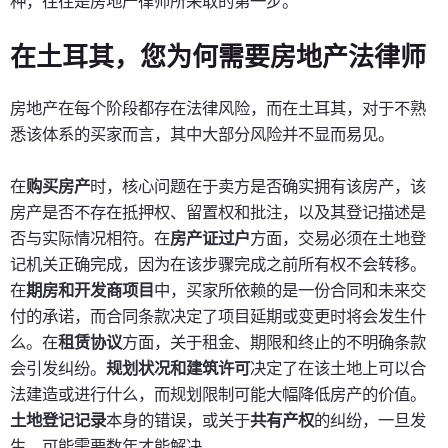
种，往往是房地产律师所采取的第一步。
在土耳其，您为何需要房地产法律师
房地产在每个阶段都存在法律风险，而在土耳其，对于不熟
悉该体系的买家而言，其中大部分风险并不显而易见。
在
购买房产
时，核心问题在于卖方是否确实拥有该房产，该
房产是否不存在抵押权、留置权和批注，以及其登记描述是
否与实际情况相符。在
房产证过户
方面，交易必须在土地登
记机关正确完成，因为在该步骤完成之前所有权不会转移。
在
期房和开发商项目
中，买家所依赖的是一份合同和未来交
付的承诺，而合同条款决定了项目延期或变更时将会发生什
么。在
租赁协议
方面，关于租金、期限和终止的不明确条款
会引发纠纷。
规划状况和建筑许可
决定了在该土地上可以合
法建造或进行什么，而规划限制可能大幅降低房产的价值。
土地登记记录
本身的错误，或关于
共有产权
的纠纷，一旦发
生，可能需要数年才能解决。