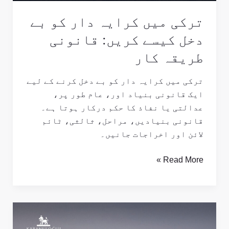
کریں:
ترکی میں کرایہ دار کو بے
قانونی
طریقہ
دخل کیسے کریں: قانونی
کار
طریقہ کار
ترکی میں کرایہ دار کو بے دخل کرنے کے لیے
ایک قانونی بنیاد اور، عام طور پر،
عدالتی یا نفاذ کا حکم درکار ہوتا ہے۔
قانونی بنیادیں، مراحل، ثالثی، ٹائم
لائن اور اخراجات جانیں۔
Read More »
غیر
ملکیوں