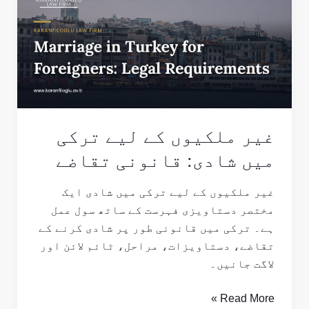
کے
لیے
ترکی
میں
شادی:
قانونی
تقاضے
غیر ملکیوں کے لیے ترکی
میں شادی: قانونی تقاضے
غیر ملکیوں کے لیے ترکی میں شادی ایک
مختصر دستاویزی فہرست کے ساتھ سول عمل
ہے۔ ترکی میں قانونی طور پر شادی کرنے کے
تقاضے، دستاویزات، مراحل، ٹائم لائن اور
لاگت جانیں۔
Read More »