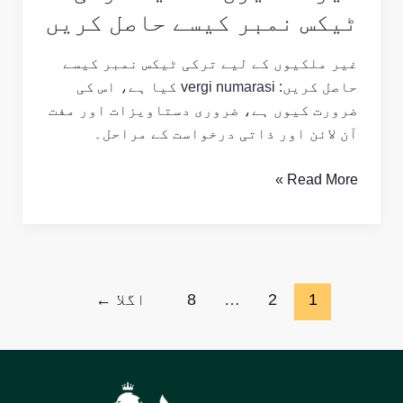
ٹیکس نمبر کیسے حاصل کریں
غیر ملکیوں کے لیے ترکی ٹیکس نمبر کیسے
حاصل کریں: vergi numarasi کیا ہے، اس کی
ضرورت کیوں ہے، ضروری دستاویزات اور مفت
آن لائن اور ذاتی درخواست کے مراحل۔
Read More »
1
2
…
8
اگلا
←