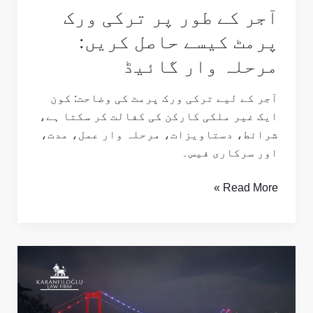
آجر کے طور پر ترکی ورک
کریں:
مرحلہ
پرمٹ کیسے حاصل کریں:
وار
مرحلہ وار گائیڈ
گائیڈ
آجر کے لیے ترکی ورک پرمٹ کی وضاحت: کون
ایک غیر ملکی کارکن کی کفالت کر سکتا ہے،
شرائط، دستاویزات، مرحلہ وار عمل، مدت،
اور سرکاری فیس۔
Read More »
بینک
ڈپازٹ
کے
ذریعے