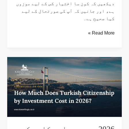
دیکھیں کہ کون سا اختیار کس کے لیے موزوں
ہے، اور جانیں کہ آپ کی صورتحال کے لیے
کیا صحیح ہے۔
Read More »
2026
میں
سرمایہ
کاری
کے
ذریعے
ترک
شہریت
کی
لاگت