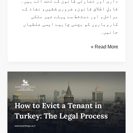
داری اور تجارتی قانون کے تحت آتے ہیں۔
قابلِ اطلاق قانون، ضروری شقیں، نفاذ کے
مراحل، اور دستخط سے پہلے غیر ملکی
کاروباروں کو بچنی چاہیے ایسی غلطیاں
جانیں۔
Read More »
ترکی
میں
کرایہ
دار
کو
بے
دخل
کیسے