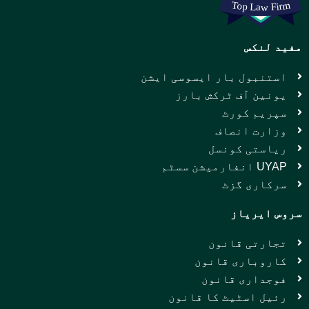
مفید لنکس
استنبول بار ایسوسی ایشن
یونین آف ٹرکش بارز
سپریم کورٹ
وزارت انصاف
ریاستی کونسل
UYAP انفارمیشن سسٹم
سرکاری گزٹ
سروس ایریاز
تجارتی قانون
کاروباری قانون
فوجداری قانون
رئیل اسٹیٹ کا قانون