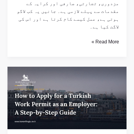
مزدوری، تجارتی، صارفی اور کرایہ کے
مقدمات سے پہلے لازمی ہے۔ جانیں یہ کب لاگو
ہوتی ہے، عمل کیسے کام کرتا ہے اور اس کی
لاگت کیا ہے۔
Read More »
آجر
کے
طور
پر
ترکی
ورک
پرمٹ
کیسے
حاصل