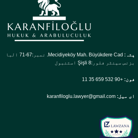
پتہ:
Mecidiyeköy Mah. Büyükdere Cad. نمبر:67-71 البا
بزنس سینٹر فلور:8 Şişli استنبول
فون:
+90 532 659 35 11
ای میل:
karanfiloglu.lawyer@gmail.com