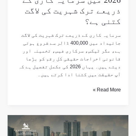
2026 میں سرمایہ کاری کے
کتنی
ذریعے ترک شہریت کی لاگت
ہے؟
کتنی ہے؟
سرمایہ کاری کے ذریعے ترک شہریت کی لاگت
جائیداد میں 400,000 ڈالر سے شروع ہوتی
ہے، مگر ٹیکس، سرکاری فیس، تخمینہ اور
قانونی اخراجات حقیقی کل رقم کو بڑھا
دیتے ہیں۔ یہاں 2026 کی مکمل تفصیل ہے کہ
آپ حقیقت میں کتنا ادا کرتے ہیں۔
Read More »
غیر
ملکی
کی