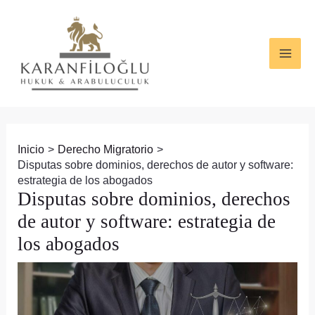
Ir
Navegación
MAI
al
de
ME
contenido
entradas
Inicio
Derecho Migratorio
Disputas sobre dominios, derechos de autor y software:
estrategia de los abogados
Disputas sobre dominios, derechos
de autor y software: estrategia de
los abogados