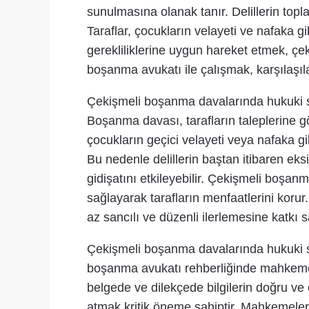
sunulmasına olanak tanır. Delillerin top
Taraflar, çocukların velayeti ve nafaka
gerekliliklerine uygun hareket etmek, çe
boşanma avukatı ile çalışmak, karşılaşıl
Çekişmeli boşanma davalarında hukuki sü
Boşanma davası, tarafların taleplerine gö
çocukların geçici velayeti veya nafaka gi
Bu nedenle delillerin baştan itibaren eks
gidişatını etkileyebilir. Çekişmeli boşa
sağlayarak tarafların menfaatlerini koru
az sancılı ve düzenli ilerlemesine katkı s
Çekişmeli boşanma davalarında hukuki sü
boşanma avukatı rehberliğinde mahkemeye
belgede ve dilekçede bilgilerin doğru v
atmak kritik öneme sahiptir. Mahkemeler,