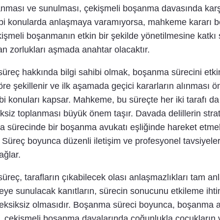
lanması ve sunulması, çekişmeli boşanma davasında karşıl
 gibi konularda anlaşmaya varamıyorsa, mahkeme kararı b
kişmeli boşanmanın etkin bir şekilde yönetilmesine katkı
an zorlukları aşmada anahtar olacaktır.
reç hakkında bilgi sahibi olmak, boşanma sürecini etkin
re şekillenir ve ilk aşamada geçici kararların alınması ö
bi konuları kapsar. Mahkeme, bu süreçte her iki tarafı da 
iksiz toplanması büyük önem taşır. Davada delillerin strat
nma sürecinde bir boşanma avukatı eşliğinde hareket etme
r. Süreç boyunca düzenli iletişim ve profesyonel tavsiye
ağlar.
reç, tarafların çıkabilecek olası anlaşmazlıkları tam an
 sunulacak kanıtların, sürecin sonucunu etkileme ihtima
e eksiksiz olmasıdır. Boşanma süreci boyunca, boşanma a
 çekişmeli boşanma davalarında çoğunlukla çocukların vel