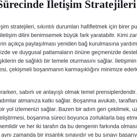
recinde İletişim Stratejileri
stratejileri, sıkıntılı durumları hafifletmek için birer pus
ir iletişim dilini benimsemek büyük fark yaratabilir. Kimi 
rin açıkça paylaşılması yeniden bağ kurulmasına yardımc
enizde ve duygusal patlamaların önüne geçmenizde dest
şkilerin de sağlıklı bir temele oturmasını sağlar. İletişimi
etmesi, çekişmeli boşanmanın karmaşıklığını minimize eder
arken, sabırlı ve anlayışlı olmak temel prensiplerdendir
dımlar atmanıza katkı sağlar. Boşanma avukatı, tarafl
bir yol izlemenizi sağlar. Bazen bir adım geri çekilmek, 
geliştirmesi, boşanma süreci boyunca zorluklarla baş etme
mlidir ve her iki tarafın da bu dengenin farkında olması
, aynı zamanda bir insanlık sınavıdır ve bu sınavı baş