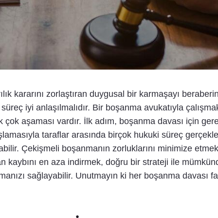
ılık kararını zorlaştıran duygusal bir karmaşayı beraberi
süreç iyi anlaşılmalıdır. Bir boşanma avukatıyla çalışma
 çok aşaması vardır. İlk adım, boşanma davası için gerek
amasıyla taraflar arasında birçok hukuki süreç gerçekleş
labilir. Çekişmeli boşanmanın zorluklarını minimize etmek i
aybını en aza indirmek, doğru bir strateji ile mümkünd
manızı sağlayabilir. Unutmayın ki her boşanma davası fa