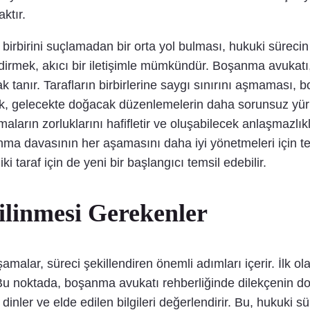
ktır.
irbirini suçlamadan bir orta yol bulması, hukuki sürecin e
dirmek, akıcı bir iletişimle mümkündür. Boşanma avukatı,
 tanır. Tarafların birbirlerine saygı sınırını aşmaması
mak, gelecekte doğacak düzenlemelerin daha sorunsuz yürü
ların zorluklarını hafifletir ve oluşabilecek anlaşmazlık
 davasının her aşamasını daha iyi yönetmeleri için temel
i taraf için de yeni bir başlangıcı temsil edebilir.
linmesi Gerekenler
alar, süreci şekillendiren önemli adımları içerir. İlk 
 Bu noktada, boşanma avukatı rehberliğinde dilekçenin d
nler ve elde edilen bilgileri değerlendirir. Bu, hukuki sür