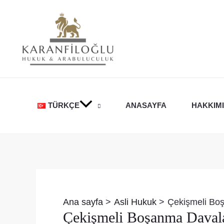
İçeriğe
atla
TÜRKÇE
ANASAYFA
HAKKIM
Yazı
dolaşımı
Ana sayfa
Asli Hukuk
Çekişmeli Bo
Çekişmeli Boşanma Davala