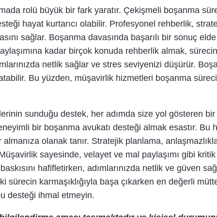
nmada rolü büyük bir fark yaratır. Çekişmeli boşanma sü
eği hayat kurtarıcı olabilir. Profesyonel rehberlik, stra
sını sağlar. Boşanma davasında başarılı bir sonuç elde e
laşımına kadar birçok konuda rehberlik almak, süreciniz
dımlarınızda netlik sağlar ve stres seviyenizi düşürür. B
ratabilir. Bu yüzden, müşavirlik hizmetleri boşanma süre
rinin sunduğu destek, her adımda size yol gösteren bir 
neyimli bir boşanma avukatı desteği almak esastır. Bu hiz
 almanıza olanak tanır. Stratejik planlama, anlaşmazlıkla
Müşavirlik sayesinde, velayet ve mal paylaşımı gibi kriti
 baskısını hafifletirken, adımlarınızda netlik ve güven sa
i sürecin karmaşıklığıyla başa çıkarken en değerli mütt
bu desteği ihmal etmeyin.