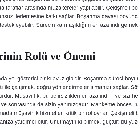
 taraflar arasında müzakereler yapılabilir. Çekişmeli b
nsuz ilerlemesine katkı sağlar. Boşanma davası boyunca,
destekleyebilir. Sürecin karmaşıklığını en aza indirgemek
rinin Rolü ve Önemi
da yol gösterici bir kılavuz gibidir. Boşanma süreci boy
ı ile çalışmak, doğru yönlendirmeler almanızı sağlar. S
rdur. Müşavirlik, bu belirsizlikleri en aza indirir ve sizi h
 ve sonrasında da sizin yanınızdadır. Mahkeme öncesi h
da müşavirlik hizmetleri kritik bir rol oynar. Çekişmeli
manıza yardımcı olur. Unutmayın ki bilmek, güçtür; bu yüz