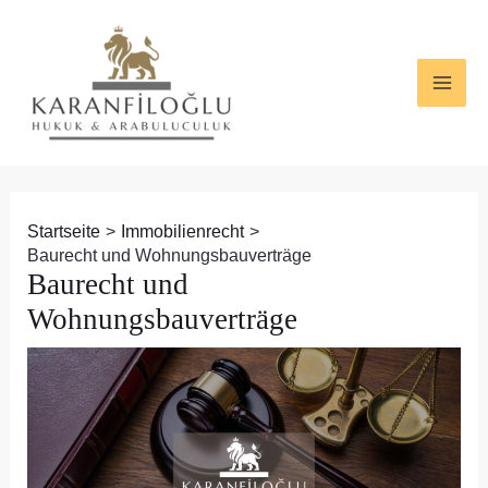
Zum
Beitragsnavigation
MAI
Inhalt
ME
springen
Startseite
Immobilienrecht
Baurecht und Wohnungsbauverträge
Baurecht und
Wohnungsbauverträge