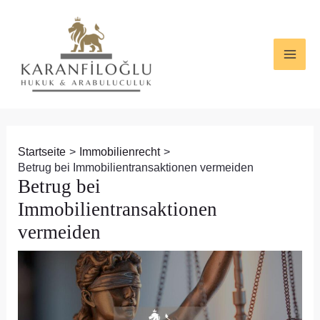
Zum
Beitragsnavigation
MAI
Inhalt
ME
springen
Startseite
Immobilienrecht
Betrug bei Immobilientransaktionen vermeiden
Betrug bei
Immobilientransaktionen
vermeiden