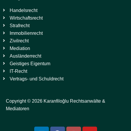
Handelsrecht
Wirtschaftsrecht
Strafrecht
Immobilienrecht
Zivilrecht
Mediation
Ausländerrecht
Geistiges Eigentum
IT-Recht
Vertrags- und Schuldrecht
Copyright © 2026 Karanfiloğlu Rechtsanwälte &
Mediatoren
L
F
I
Y