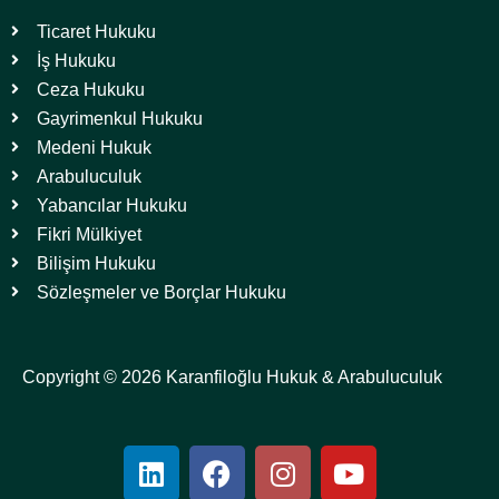
Ticaret Hukuku
İş Hukuku
Ceza Hukuku
Gayrimenkul Hukuku
Medeni Hukuk
Arabuluculuk
Yabancılar Hukuku
Fikri Mülkiyet
Bilişim Hukuku
Sözleşmeler ve Borçlar Hukuku
Copyright © 2026 Karanfiloğlu Hukuk & Arabuluculuk
L
F
I
Y
i
a
n
o