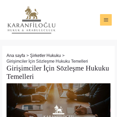
İçeriğe
Yazı
MAI
atla
dolaşımı
ME
Ana sayfa
Şirketler Hukuku
Girişimciler İçin Sözleşme Hukuku Temelleri
Girişimciler İçin Sözleşme Hukuku
Temelleri