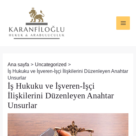
İçeriğe
Yazı
MAI
atla
dolaşımı
ME
Ana sayfa
Uncategorized
İş Hukuku ve İşveren-İşçi İlişkilerini Düzenleyen Anahtar
Unsurlar
İş Hukuku ve İşveren-İşçi
İlişkilerini Düzenleyen Anahtar
Unsurlar