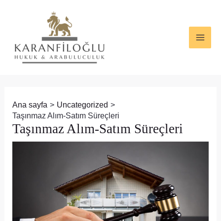
İçeriğe
Yazı
MAI
atla
dolaşımı
ME
Ana sayfa
Uncategorized
Taşınmaz Alım-Satım Süreçleri
Taşınmaz Alım-Satım Süreçleri