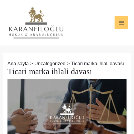
İçeriğe
Yazı
MAI
atla
dolaşımı
ME
Ana sayfa
Uncategorized
Ticari marka ihlali davası
Ticari marka ihlali davası