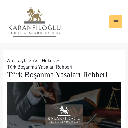
İçeriğe
Yazı
MAI
atla
dolaşımı
ME
Ana sayfa
Asli Hukuk
Türk Boşanma Yasaları Rehberi
Türk Boşanma Yasaları Rehberi