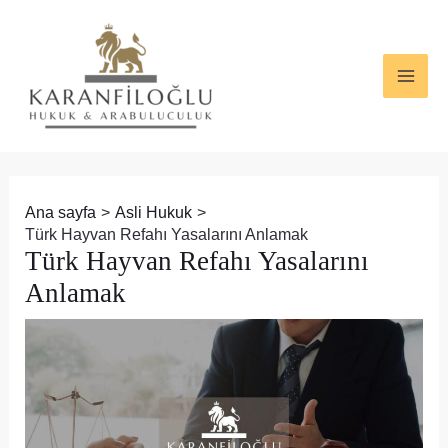
İçeriğe
Yazı
MAI
atla
dolaşımı
ME
Ana sayfa
Asli Hukuk
Türk Hayvan Refahı Yasalarını Anlamak
Türk Hayvan Refahı Yasalarını
Anlamak