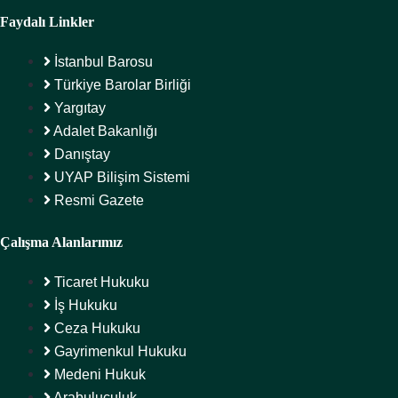
Faydalı Linkler
İstanbul Barosu
Türkiye Barolar Birliği
Yargıtay
Adalet Bakanlığı
Danıştay
UYAP Bilişim Sistemi
Resmi Gazete
Çalışma Alanlarımız
Ticaret Hukuku
İş Hukuku
Ceza Hukuku
Gayrimenkul Hukuku
Medeni Hukuk
Arabuluculuk