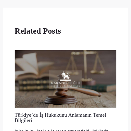
Related Posts
Türkiye’de İş Hukukunu Anlamanın Temel
Bilgileri