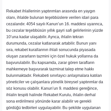
Rekabet ihlallerinin yaptırımları arasında en yaygın
olanı, ihlalde bulunan teşebbüslere verilen idari para
cezalarıdır. 4054 sayılı Kanun’un 16. maddesi uyarınca,
bu cezalar teşebbüsün yıllık gayri safi gelirlerinin yüzde
10’una kadar ulaşabilir. Ayrıca, ihlalin tekrarı
durumunda, cezalar katlanarak artabilir. Bunun yanı
sıra, rekabet kurallarının ihlali sonucunda piyasada
oluşan zararların tazmini için özel hukuk yollarına da
başvurulabilir. Bu kapsamda, zarar gören tarafların
mahkemeye başvurarak tazminat talep etme hakkı
bulunmaktadır. Rekabeti sınırlayıcı anlaşmalara katılan
yöneticiler ve çalışanlara yönelik bireysel yaptırımlar da
söz konusu olabilir. Kanun’un 9. maddesi gereğince,
ihlalin tespiti halinde Rekabet Kurulu, ihlalin derhal
sona erdirilmesi yönünde karar alabilir ve gerekli
gördüğü tedbirleri uygulayabilir. Bu şekilde uygulanan