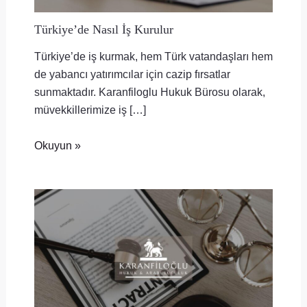
Türkiye’de Nasıl İş Kurulur
Türkiye’de iş kurmak, hem Türk vatandaşları hem
de yabancı yatırımcılar için cazip fırsatlar
sunmaktadır. Karanfiloglu Hukuk Bürosu olarak,
müvekkillerimize iş […]
Okuyun »