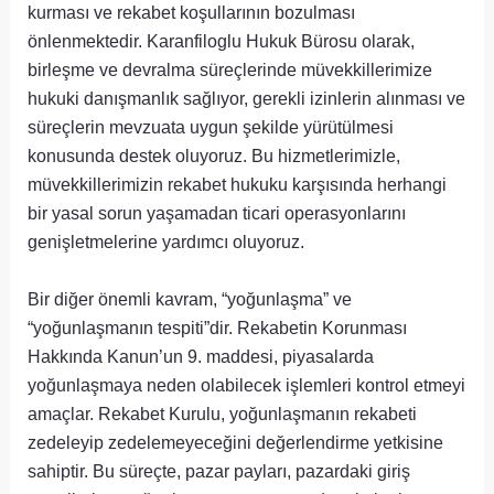
kurması ve rekabet koşullarının bozulması
önlenmektedir. Karanfiloglu Hukuk Bürosu olarak,
birleşme ve devralma süreçlerinde müvekkillerimize
hukuki danışmanlık sağlıyor, gerekli izinlerin alınması ve
süreçlerin mevzuata uygun şekilde yürütülmesi
konusunda destek oluyoruz. Bu hizmetlerimizle,
müvekkillerimizin rekabet hukuku karşısında herhangi
bir yasal sorun yaşamadan ticari operasyonlarını
genişletmelerine yardımcı oluyoruz.
Bir diğer önemli kavram, “yoğunlaşma” ve
“yoğunlaşmanın tespiti”dir. Rekabetin Korunması
Hakkında Kanun’un 9. maddesi, piyasalarda
yoğunlaşmaya neden olabilecek işlemleri kontrol etmeyi
amaçlar. Rekabet Kurulu, yoğunlaşmanın rekabeti
zedeleyip zedelemeyeceğini değerlendirme yetkisine
sahiptir. Bu süreçte, pazar payları, pazardaki giriş