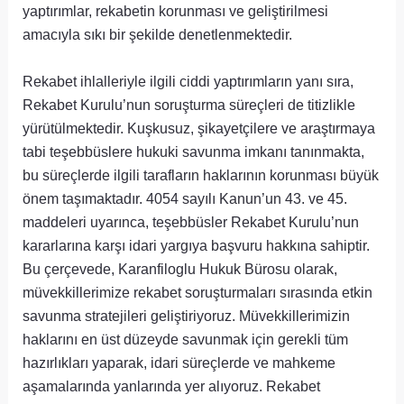
yaptırımlar, rekabetin korunması ve geliştirilmesi
amacıyla sıkı bir şekilde denetlenmektedir.
Rekabet ihlalleriyle ilgili ciddi yaptırımların yanı sıra,
Rekabet Kurulu’nun soruşturma süreçleri de titizlikle
yürütülmektedir. Kuşkusuz, şikayetçilere ve araştırmaya
tabi teşebbüslere hukuki savunma imkanı tanınmakta,
bu süreçlerde ilgili tarafların haklarının korunması büyük
önem taşımaktadır. 4054 sayılı Kanun’un 43. ve 45.
maddeleri uyarınca, teşebbüsler Rekabet Kurulu’nun
kararlarına karşı idari yargıya başvuru hakkına sahiptir.
Bu çerçevede, Karanfiloglu Hukuk Bürosu olarak,
müvekkillerimize rekabet soruşturmaları sırasında etkin
savunma stratejileri geliştiriyoruz. Müvekkillerimizin
haklarını en üst düzeyde savunmak için gerekli tüm
hazırlıkları yaparak, idari süreçlerde ve mahkeme
aşamalarında yanlarında yer alıyoruz. Rekabet