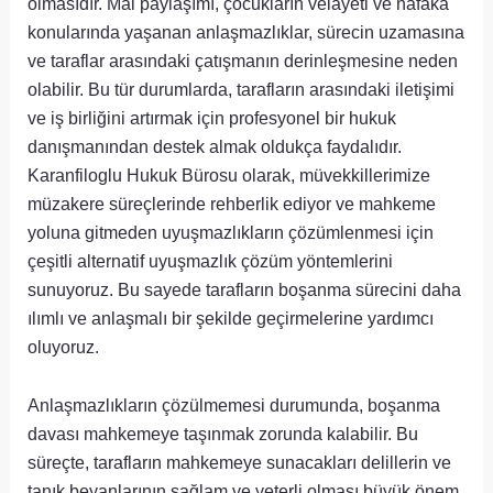
olmasıdır. Mal paylaşımı, çocukların velayeti ve nafaka
konularında yaşanan anlaşmazlıklar, sürecin uzamasına
ve taraflar arasındaki çatışmanın derinleşmesine neden
olabilir. Bu tür durumlarda, tarafların arasındaki iletişimi
ve iş birliğini artırmak için profesyonel bir hukuk
danışmanından destek almak oldukça faydalıdır.
Karanfiloglu Hukuk Bürosu olarak, müvekkillerimize
müzakere süreçlerinde rehberlik ediyor ve mahkeme
yoluna gitmeden uyuşmazlıkların çözümlenmesi için
çeşitli alternatif uyuşmazlık çözüm yöntemlerini
sunuyoruz. Bu sayede tarafların boşanma sürecini daha
ılımlı ve anlaşmalı bir şekilde geçirmelerine yardımcı
oluyoruz.
Anlaşmazlıkların çözülmemesi durumunda, boşanma
davası mahkemeye taşınmak zorunda kalabilir. Bu
süreçte, tarafların mahkemeye sunacakları delillerin ve
tanık beyanlarının sağlam ve yeterli olması büyük önem