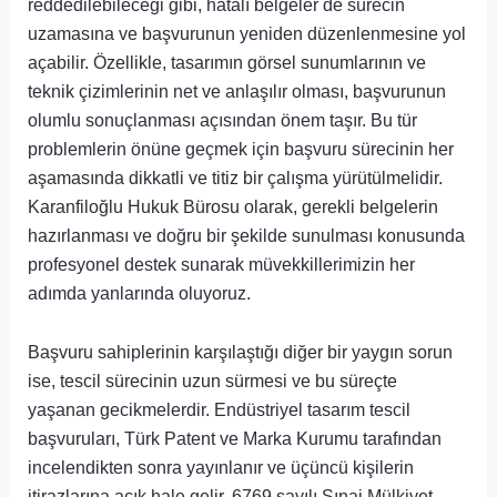
reddedilebileceği gibi, hatalı belgeler de sürecin
uzamasına ve başvurunun yeniden düzenlenmesine yol
açabilir. Özellikle, tasarımın görsel sunumlarının ve
teknik çizimlerinin net ve anlaşılır olması, başvurunun
olumlu sonuçlanması açısından önem taşır. Bu tür
problemlerin önüne geçmek için başvuru sürecinin her
aşamasında dikkatli ve titiz bir çalışma yürütülmelidir.
Karanfiloğlu Hukuk Bürosu olarak, gerekli belgelerin
hazırlanması ve doğru bir şekilde sunulması konusunda
profesyonel destek sunarak müvekkillerimizin her
adımda yanlarında oluyoruz.
Başvuru sahiplerinin karşılaştığı diğer bir yaygın sorun
ise, tescil sürecinin uzun sürmesi ve bu süreçte
yaşanan gecikmelerdir. Endüstriyel tasarım tescil
başvuruları, Türk Patent ve Marka Kurumu tarafından
incelendikten sonra yayınlanır ve üçüncü kişilerin
itirazlarına açık hale gelir. 6769 sayılı Sınai Mülkiyet