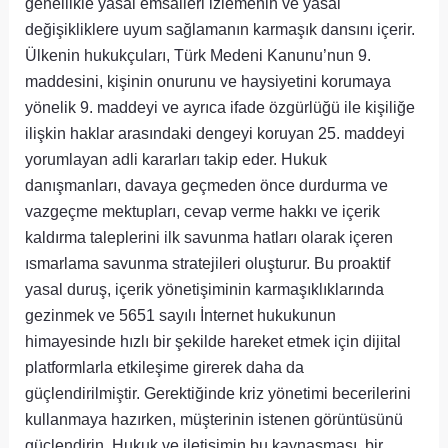
genellikle yasal emsalleri izlemenin ve yasal
değişikliklere uyum sağlamanın karmaşık dansını içerir.
Ülkenin hukukçuları, Türk Medeni Kanunu’nun 9.
maddesini, kişinin onurunu ve haysiyetini korumaya
yönelik 9. maddeyi ve ayrıca ifade özgürlüğü ile kişiliğe
ilişkin haklar arasındaki dengeyi koruyan 25. maddeyi
yorumlayan adli kararları takip eder. Hukuk
danışmanları, davaya geçmeden önce durdurma ve
vazgeçme mektupları, cevap verme hakkı ve içerik
kaldırma taleplerini ilk savunma hatları olarak içeren
ısmarlama savunma stratejileri oluşturur. Bu proaktif
yasal duruş, içerik yönetişiminin karmaşıklıklarında
gezinmek ve 5651 sayılı İnternet hukukunun
himayesinde hızlı bir şekilde hareket etmek için dijital
platformlarla etkileşime girerek daha da
güçlendirilmiştir. Gerektiğinde kriz yönetimi becerilerini
kullanmaya hazırken, müşterinin istenen görüntüsünü
güçlendirin. Hukuk ve iletişimin bu kaynaşması, bir