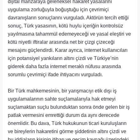
dijital manzaraya geleneksel hakaret yasalarını
uygulama zorluğuyla boğuştuğu için çevrimiçi
davranışların sonuçlarını vurguladı. Aktörün tercih ettiği
sonuç, Türk yasasının, kötü huylu içeriğin kontrolsüz
yayılmasına tahammül edemeyeceği ve yasal eleştiri ve
kötü niyetli iftiralar arasında net bir çizgi çizeceği
mesajını güçlendirdi. Karar ayrıca, internet kullanıcıları
için potansiyel yankıların altını çizdi ve Türkiye’nin
giderek daha fazla internet meraklı nüfusu arasında
sorumlu çevrimiçi ifade ihtiyacını vurguladı.
Bir Türk mahkemesinin, bir yarışmacıyı etik dışı iş
uygulamalarının sahte suçlamalarıyla hak etmeyi
suçlamaktan suçlu bulunduktan sonra önde gelen bir iş
patlak vermesini emrettiği durum da aynı derecede
önemlidir. Bu dava, Türk hukukunun ticari kuruluşların
ve bireylerin hakaretini görme şiddetinin altını çizdi ve
bu iddiaların kişinin itibarı ve geçim kaynağı üzerindeki