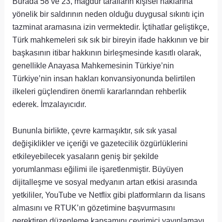
Burada 58 ve 23, mağdur tarafların kişisel haklarına
yönelik bir saldırının neden olduğu duygusal sıkıntı için
tazminat aramasına izin vermektedir. İçtihatlar geliştikçe,
Türk mahkemeleri sık sık bir bireyin ifade hakkının ve bir
başkasının itibar hakkının birleşmesinde kasıtlı olarak,
genellikle Anayasa Mahkemesinin Türkiye’nin
Türkiye’nin insan hakları konvansiyonunda belirtilen
ilkeleri güçlendiren önemli kararlarından rehberlik
ederek. İmzalayıcıdır.
Bununla birlikte, çevre karmaşıktır, sık sık yasal
değişiklikler ve içeriği ve gazetecilik özgürlüklerini
etkileyebilecek yasaların geniş bir şekilde
yorumlanması eğilimi ile işaretlenmiştir. Büyüyen
dijitalleşme ve sosyal medyanın artan etkisi arasında
yetkililer, YouTube ve Netflix gibi platformların da lisans
almasını ve RTUK’ın gözetimine başvurmasını
gerektiren düzenleme kapsamını çevrimiçi yayınlamayı