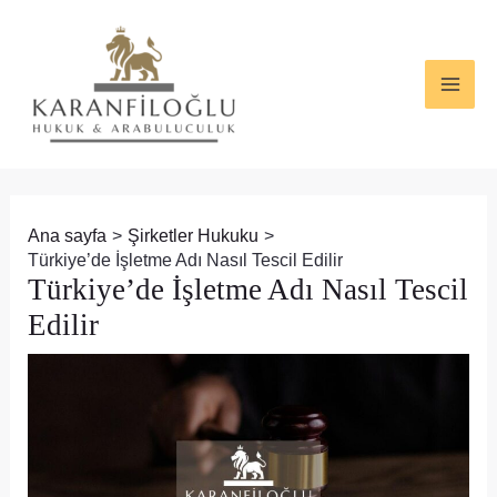
İçeriğe
Yazı
MAI
atla
dolaşımı
ME
Ana sayfa
Şirketler Hukuku
Türkiye’de İşletme Adı Nasıl Tescil Edilir
Türkiye’de İşletme Adı Nasıl Tescil
Edilir