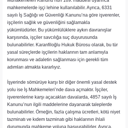
Muhakemeleri Kanunu’nun 189. maddesi uyarınca
mahkemelerde işçi lehine kullanılabilir. Ayrıca, 6331
sayılı İş Sağlığı ve Güvenliği Kanunu’na göre işverenler,
işçilerin sağlık ve güvenliğini sağlamakla
yükümlüdürler. Bu yükümlülüklere aykırı davranışlar
karşısında, işçiler savcılığa suç duyurusunda
bulunabilirler. Karanfiloğlu Hukuk Bürosu olarak, bu tür
yasal süreçlerde işçilerin haklarının tam anlamıyla
korunması ve adaletin sağlanması için gerekli tüm
adımları atmakta kararlıyız.
İşyerinde sömürüye karşı bir diğer önemli yasal destek
yolu ise İş Mahkemeleri’nde dava açmaktır. İşçiler,
işverenlerine karşı açacakları davalarda, 4857 sayılı İş
Kanunu’nun ilgili maddelerine dayanarak taleplerde
bulunabilirler. Örneğin, fazla çalışma ücretleri, kötü niyet
tazminatı ve kıdem tazminatı gibi haklarının ihlali
durumunda mahkeme yoluna başvurabilirler. Ayrıca,