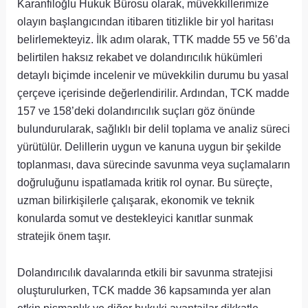
Karanfiloğlu Hukuk Bürosu olarak, müvekkillerimize
olayın başlangıcından itibaren titizlikle bir yol haritası
belirlemekteyiz. İlk adım olarak, TTK madde 55 ve 56’da
belirtilen haksız rekabet ve dolandırıcılık hükümleri
detaylı biçimde incelenir ve müvekkilin durumu bu yasal
çerçeve içerisinde değerlendirilir. Ardından, TCK madde
157 ve 158’deki dolandırıcılık suçları göz önünde
bulundurularak, sağlıklı bir delil toplama ve analiz süreci
yürütülür. Delillerin uygun ve kanuna uygun bir şekilde
toplanması, dava sürecinde savunma veya suçlamaların
doğruluğunu ispatlamada kritik rol oynar. Bu süreçte,
uzman bilirkişilerle çalışarak, ekonomik ve teknik
konularda somut ve destekleyici kanıtlar sunmak
stratejik önem taşır.
Dolandırıcılık davalarında etkili bir savunma stratejisi
oluşturulurken, TCK madde 36 kapsamında yer alan
etkin pişmanlık ve diğer hukuki avantajlar dikkatle