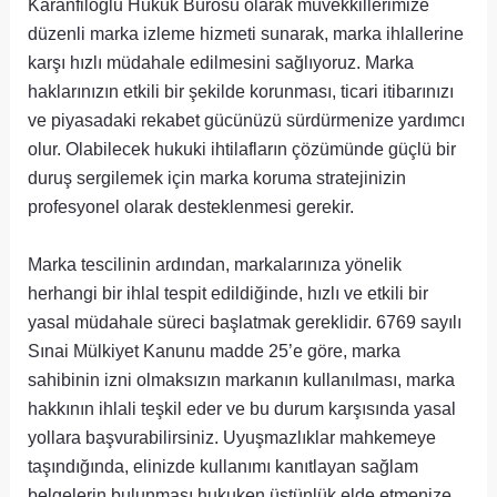
Karanfiloğlu Hukuk Bürosu olarak müvekkillerimize
düzenli marka izleme hizmeti sunarak, marka ihlallerine
karşı hızlı müdahale edilmesini sağlıyoruz. Marka
haklarınızın etkili bir şekilde korunması, ticari itibarınızı
ve piyasadaki rekabet gücünüzü sürdürmenize yardımcı
olur. Olabilecek hukuki ihtilafların çözümünde güçlü bir
duruş sergilemek için marka koruma stratejinizin
profesyonel olarak desteklenmesi gerekir.
Marka tescilinin ardından, markalarınıza yönelik
herhangi bir ihlal tespit edildiğinde, hızlı ve etkili bir
yasal müdahale süreci başlatmak gereklidir. 6769 sayılı
Sınai Mülkiyet Kanunu madde 25’e göre, marka
sahibinin izni olmaksızın markanın kullanılması, marka
hakkının ihlali teşkil eder ve bu durum karşısında yasal
yollara başvurabilirsiniz. Uyuşmazlıklar mahkemeye
taşındığında, elinizde kullanımı kanıtlayan sağlam
belgelerin bulunması hukuken üstünlük elde etmenize