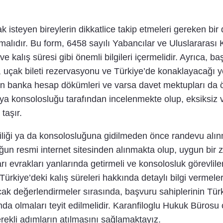
k isteyen bireylerin dikkatlice takip etmeleri gereken bir
lmalıdır. Bu form, 6458 sayılı Yabancılar ve Uluslarara
ve kalış süresi gibi önemli bilgileri içermelidir. Ayrıca, b
sı, uçak bileti rezervasyonu ve Türkiye’de konaklayacağı 
n banka hesap dökümleri ve varsa davet mektupları da ön
i veya konsolosluğu tarafından incelenmekte olup, eksiksi
taşır.
iliği ya da konsolosluğuna gidilmeden önce randevu alı
uğun resmi internet sitesinden alınmakta olup, uygun bir
arı evrakları yanlarında getirmeli ve konsolosluk görevli
ürkiye’deki kalış süreleri hakkında detaylı bilgi vermeleri
ak değerlendirmeler sırasında, başvuru sahiplerinin Tü
mda olmaları teyit edilmelidir. Karanfiloglu Hukuk Büro
rekli adımların atılmasını sağlamaktayız.