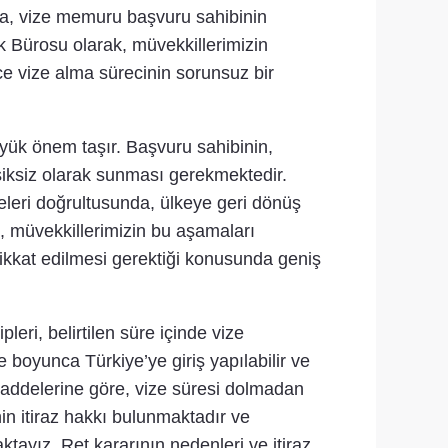
da, vize memuru başvuru sahibinin
k Bürosu olarak, müvekkillerimizin
ce vize alma sürecinin sorunsuz bir
ük önem taşır. Başvuru sahibinin,
ksiksiz olarak sunması gerekmektedir.
eleri doğrultusunda, ülkeye geri dönüş
k, müvekkillerimizin bu aşamaları
 dikkat edilmesi gerektiği konusunda geniş
ri, belirtilen süre içinde vize
 boyunca Türkiye’ye giriş yapılabilir ve
 maddelerine göre, vize süresi dolmadan
n itiraz hakkı bulunmaktadır ve
tayız. Ret kararının nedenleri ve itiraz