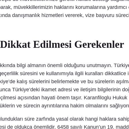
aparak, müvekkillerimizin haklarını korumalarına yardımc
akkında danışmanlık hizmetleri vererek, vize başvuru sür
Dikkat Edilmesi Gerekenler
ında bilgi almanın önemli olduğunu unutmayın. Türkiye’y
rlilik süresini ve kullanımıyla ilgili kuralları dikkatlic
iye’de kalış sürelerini belirlemekte ve bu sürelerin aşı
ca Türkiye’deki ikamet adresi ve iletişim bilgilerinin doğr
ilmesi açısından hayati önem taşır. Karanfiloglu Hukuk 
klerin ve sürecin ayrıntılarına hakim olmalarını sağlıyor
ulundukları süre zarfında yasal olarak hangi haklara sahi
esi de oldukça önemlidir. 6458 sayılı Kanun’un 19. madde