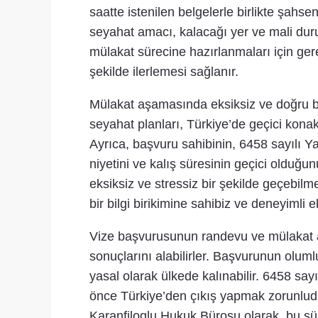
saatte istenilen belgelerle birlikte şa
seyahat amacı, kalacağı yer ve mali duru
mülakat sürecine hazırlanmaları için ger
şekilde ilerlemesi sağlanır.
Mülakat aşamasında eksiksiz ve doğru b
seyahat planları, Türkiye’de geçici kona
Ayrıca, başvuru sahibinin, 6458 sayılı 
niyetini ve kalış süresinin geçici olduğ
eksiksiz ve stressiz bir şekilde geçebilm
bir bilgi birikimine sahibiz ve deneyimli
Vize başvurusunun randevu ve mülakat aşa
sonuçlarını alabilirler. Başvurunun oluml
yasal olarak ülkede kalınabilir. 6458 sa
önce Türkiye’den çıkış yapmak zorunludu
Karanfiloglu Hukuk Bürosu olarak, bu sür