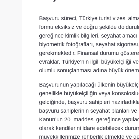
Başvuru süreci, Türkiye turist vizesi alma
formu eksiksiz ve doğru şekilde dolduru
gereğince kimlik bilgileri, seyahat amacı 
biyometrik fotoğrafları, seyahat sigorta
gerekmektedir. Finansal durumu göstere
evraklar, Türkiye’nin ilgili büyükelçiliğ
olumlu sonuçlanması adına büyük önem 
Başvurunun yapılacağı ülkenin büyükelç
genellikle büyükelçiliğin veya konsolosl
geldiğinde, başvuru sahipleri hazırladıkl
başvuru sahiplerinin seyahat planları ve T
Kanun’un 20. maddesi gereğince yapılac
olarak kendilerini idare edebilecek duru
müvekkillerimize rehberlik etmekte ve ge