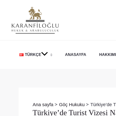
İçeriğe
atla
TÜRKÇE
ANASAYFA
HAKKIM
Yazı
dolaşımı
Ana sayfa
Göç Hukuku
Türkiye’de Tu
Türkiye’de Turist Vizesi Na