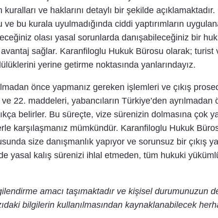
ralları ve haklarını detaylı bir şekilde açıklamaktadır. 
ve bu kurala uyulmadığında ciddi yaptırımların uygulanabi
eğiniz olası yasal sorunlarda danışabileceğiniz bir huku
vantaj sağlar. Karanfiloglu Hukuk Bürosu olarak; turist 
lüklerini yerine getirme noktasında yanlarındayız.
dolmadan önce yapmanız gereken işlemleri ve çıkış prose
 ve 22. maddeleri, yabancıların Türkiye’den ayrılmadan ö
kça belirler. Bu süreçte, vize sürenizin dolmasına çok ya
rle karşılaşmanız mümkündür. Karanfiloglu Hukuk Bürosu
usunda size danışmanlık yapıyor ve sorunsuz bir çıkış 
e yasal kalış sürenizi ihlal etmeden, tüm hukuki yükümlül
lgilendirme amacı taşımaktadır ve kişisel durumunuzun d
ıdaki bilgilerin kullanılmasından kaynaklanabilecek herh