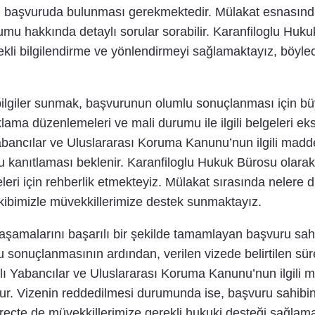
hsen başvuruda bulunması gerekmektedir. Mülakat esnasın
mu hakkında detaylı sorular sorabilir. Karanfiloglu Huku
ekli bilgilendirme ve yönlendirmeyi sağlamaktayız, böyle
ilgiler sunmak, başvurunun olumlu sonuçlanması için büy
klama düzenlemeleri ve mali durumu ile ilgili belgeleri e
Yabancılar ve Uluslararası Koruma Kanunu’nun ilgili madd
unu kanıtlaması beklenir. Karanfiloglu Hukuk Bürosu olara
eleri için rehberlik etmekteyiz. Mülakat sırasında nelere
 ekibimizle müvekkillerimize destek sunmaktayız.
malarını başarılı bir şekilde tamamlayan başvuru sahiple
u sonuçlanmasının ardından, verilen vizede belirtilen süre
yılı Yabancılar ve Uluslararası Koruma Kanunu’nun ilgili
r. Vizenin reddedilmesi durumunda ise, başvuru sahibini
eçte de müvekkillerimize gerekli hukuki desteği sağlamak