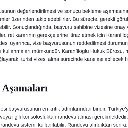
usunun değerlendirilmesi ve sonucu bekleme aşamasına ge
ler üzerinden takip edebilirler. Bu süreçte, gerekli görül
bilir. Sonuçlandığında, başvuru sahibine vizesine onay 
eyler, ret kararının gerekçelerine itiraz etmek için Karanf
addesi uyarınca, vize başvurusunun reddedilmesi durumund
ını kullanmaları mümkündür. Karanfiloglu Hukuk Bürosu, 
layarak, turist vizesi alma sürecinde karşılaşılabilecek 
 Aşamaları
esi başvurusunun en kritik adımlarından biridir. Türkiye’
veya ilgili konsolosluktan randevu alması gerekmektedir
andevu sistemi kullanılabilir. Randevu alındıktan sonra, 