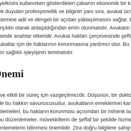
 yetkisini kullanırken gösterdikleri çabanın ekonomik bir 
duyulan profesyonellik ve bilginin yanı sıra, avukat ücret
stemine adil ve dengeli bir açıdan yaklaşılmasını sağlar. 
arşılıklı olarak anlaşıldığından emin olunmalıdır. Avukatın
esinde anahtar etkendir. Avukat hakları çerçevesinde şeffa
atlar için de haklarının korunmasına yardımcı olur. Bu b
n sağlıklı işleyişinin teminatıdır.
Önemi
ve etkili bir süreç için vazgeçilmezdir. Düşünün, bir dokt
i de bu hakkın savunucusudur, avukatların emeklerinin ka
lemeleri, bu hakların korunması açısından bir mihenk taşı
 bu düzenlemeler, müvekkillerin de şeffaf bir şekilde hiz
nlemelerin bilinmesi önemlidir. Zira doğru bilgilere sahi