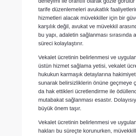
deneyimi ile orantılı olarak gözle görülür
tarife düzenlemeleri avukatlık faaliyetle
hizmetleri alacak müvekkiller için bir güv
karşılık değil, avukat ve müvekkil arasın
bu yapı, adaletin sağlanması sırasında avu
süreci kolaylaştırır.
Vekalet ücretinin belirlenmesi ve uygulam
üstün hizmet sağlama yetisi, vekalet ücre
hukukun karmaşık detaylarına hakimiyeti 
sunarak belirsizliklerin önüne geçmeye çal
da hak ettikleri ücretlendirme ile ödüllen
mutabakat sağlanması esastır. Dolayısıyla,
büyük önem taşır.
Vekalet ücretinin belirlenmesi ve uygula
hakları bu süreçte korunurken, müvekkill