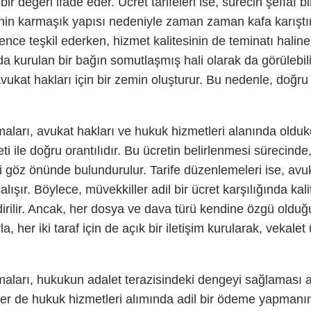
 bir değeri ifade eder. Ücret tarifeleri ise, sürecin şeffaf
rinin karmaşık yapısı nedeniyle zaman zaman kafa karıştırıc
ence teşkil ederken, hizmet kalitesinin de teminatı haline 
da kurulan bir bağın somutlaşmış hali olarak da görülebil
kat hakları için bir zemin oluşturur. Bu nedenle, doğru bil
aları, avukat hakları ve hukuk hizmetleri alanında oldukç
ti ile doğru orantılıdır. Bu ücretin belirlenmesi sürecind
göz önünde bulundurulur. Tarife düzenlemeleri ise, avuk
ışır. Böylece, müvekkiller adil bir ücret karşılığında kali
dirilir. Ancak, her dosya ve dava türü kendine özgü olduğu 
 her iki taraf için de açık bir iletişim kurularak, vekalet 
maları, hukukun adalet terazisindeki dengeyi sağlaması 
er de hukuk hizmetleri alımında adil bir ödeme yapmanın 