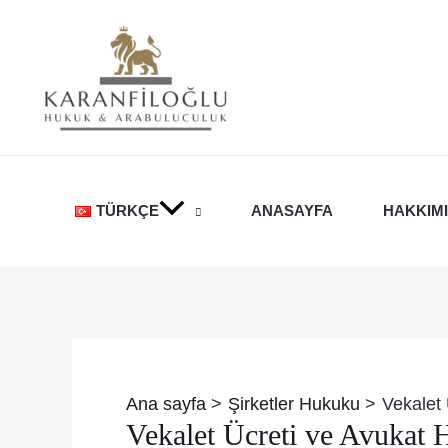
İçeriğe
atla
TÜRKÇE
ANASAYFA
HAKKIM
Yazı
dolaşımı
Ana sayfa
Şirketler Hukuku
Vekalet 
Vekalet Ücreti ve Avukat H