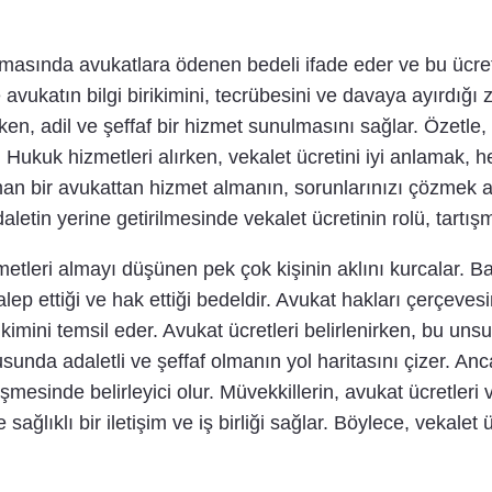
anmasında avukatlara ödenen bedeli ifade eder ve bu ücre
e avukatın bilgi birikimini, tecrübesini ve davaya ayırdığ
ken, adil ve şeffaf bir hizmet sunulmasını sağlar. Özetle,
rir. Hukuk hizmetleri alırken, vekalet ücretini iyi anlama
man bir avukattan hizmet almanın, sorunlarınızı çözmek a
letin yerine getirilmesinde vekalet ücretinin rolü, tartışma
etleri almayı düşünen pek çok kişinin aklını kurcalar. Bas
lep ettiği ve hak ettiği bedeldir. Avukat hakları çerçeves
ikimini temsil eder. Avukat ücretleri belirlenirken, bu uns
usunda adaletli ve şeffaf olmanın yol haritasını çizer. A
esinde belirleyici olur. Müvekkillerin, avukat ücretleri 
ağlıklı bir iletişim ve iş birliği sağlar. Böylece, vekalet ü