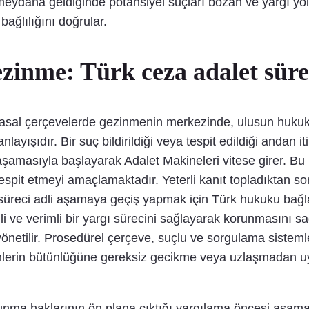
meydana geldiğinde potansiyel suçları bozan ve yargı yol
 bağlılığını doğrular.
ezinme: Türk ceza adalet süre
ü yasal çerçevelerde gezinmenin merkezinde, ulusun hu
nlayışıdır. Bir suç bildirildiği veya tespit edildiği andan 
 aşamasıyla başlayarak Adalet Makineleri vitese girer. Bu 
tespit etmeyi amaçlamaktadır. Yeterli kanıt topladıktan s
üreci adli aşamaya geçiş yapmak için Türk hukuku bağla
ili ve verimli bir yargı sürecini sağlayarak korunmasını s
 yönetilir. Prosedürel çerçeve, suçlu ve sorgulama sistem
lemlerin bütünlüğüne gereksiz gecikme veya uzlaşmadan 
unma haklarının ön plana çıktığı yargılama öncesi aşamay