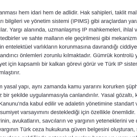
lanması hem idari hem de adlidir. Hak sahipleri, taklit mal
rı bilgileri ve yönetim sistemi (IPIMS) gibi araçlardan yarar
çlar. Yargı alanında, uzmanlaşmış IP mahkemeleri, ihlal 
i tedbirler ve sahte malların ele geçirilmesi gibi mekan
entelektüel varlıkların korunmasına davrandığı ciddiyetin 
andırıcı önlemleri zorunlu kılmaktadır. Gümrük kontrolü y
kiyet için kapsamlı bir kalkan görevi görür ve Türk IP siste
laştırır.
 yasal yapı, aynı zamanda kamu yararını korurken şüphe
z bir şekilde uygulanmasıyla canlandırılır. Yasal gözaltı
unu’nda kabul edilir ve adaletin yönetimine standart ve
umiyet varsayımını desteklediği için özellikle önemlidir. 
rinin, avukatların, savcıların ve yargının yeteneklerini v
 yargının Türk ceza hukukuna güven belgesini oluşturan