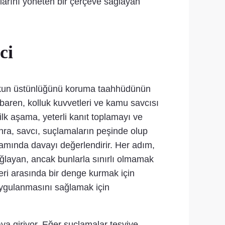
larını yöneten bir çerçeve sağlayan
ci
kukun üstünlüğünü koruma taahhüdünün
itibaren, kolluk kuvvetleri ve kamu savcısı
ilk aşama, yeterli kanıt toplamayı ve
onra, savcı, suçlamaların peşinde olup
mında davayı değerlendirir. Her adım,
ağlayan, ancak bunlarla sınırlı olmamak
leri arasında bir denge kurmak için
uygulanmasını sağlamak için
a giriyor. Eğer suçlamalar tesviye