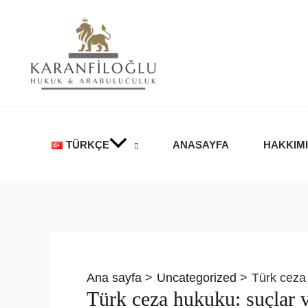
İçeriğe
atla
TÜRKÇE
ANASAYFA
HAKKIM
Yazı
dolaşımı
Ana sayfa
Uncategorized
Türk ceza 
Türk ceza hukuku: suçlar v