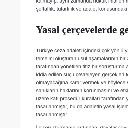
kalmayıp, aynı zamanda hukuk ihlalleri 
şeffaflık, tutarlılık ve adalet konusundaki
Yasal çerçevelerde g
Türkiye ceza adaleti içindeki çok yönl
temelini oluşturan usul aşamalarının bir a
tarafından yönetilen titiz bir soruşturma
iddia edilen suçu çevreleyen gerçekleri 
olmayacağına karar vermek ve böylece s
sanıkların haklarının korunmasını ve etk
üzere katı prosedür kuralları tarafından
tasarlanmıştır, bu da adaletin yasal iş
tasarlanmıştır.
İlk soruşturmanın ardından, davalar sav