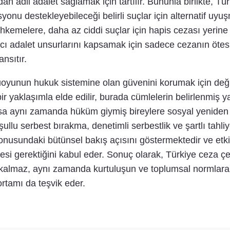
an adil adalet sağlamak için tartılır. Bununla birlikte, T
onu destekleyebileceği belirli suçlar için alternatif uyuş
hkemelere, daha az ciddi suçlar için hapis cezası yerine
cı adalet unsurlarını kapsamak için sadece cezanın ötes
nsıtır.
unun hukuk sistemine olan güvenini korumak için deği
ir yaklaşımla elde edilir, burada cümlelerin belirlenmiş
sa aynı zamanda hüküm giymiş bireylere sosyal yeniden 
şullu serbest bırakma, denetimli serbestlik ve şartlı tah
usundaki bütünsel bakış açısını göstermektedir ve etkili c
esi gerektiğini kabul eder. Sonuç olarak, Türkiye ceza ç
almaz, aynı zamanda kurtuluşun ve toplumsal normlara
ortamı da teşvik eder.