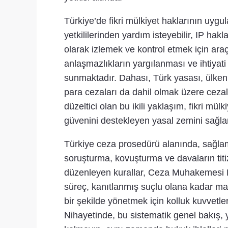
Türkiye’de fikri mülkiyet haklarının uygu
yetkililerinden yardım isteyebilir, IP hakla
olarak izlemek ve kontrol etmek için ara
anlaşmazlıkların yargılanması ve ihtiyat
sunmaktadır. Dahası, Türk yasası, ülkenin 
para cezaları da dahil olmak üzere cezal
düzeltici olan bu ikili yaklaşım, fikri mül
güvenini destekleyen yasal zemini sağlam
Türkiye ceza prosedürü alanında, sağlam
soruşturma, kovuşturma ve davaların titi
düzenleyen kurallar, Ceza Muhakemesi Kan
süreç, kanıtlanmış suçlu olana kadar mas
bir şekilde yönetmek için kolluk kuvvetle
Nihayetinde, bu sistematik genel bakış,