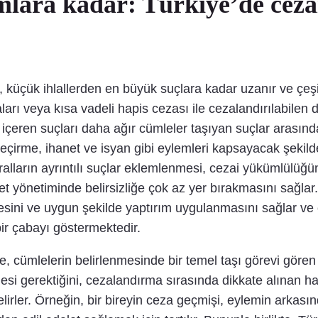
ımlara kadar: Türkiye’de cez
küçük ihlallerden en büyük suçlara kadar uzanır ve çeşit
ı veya kısa vadeli hapis cezası ile cezalandırılabilen da
rı içeren suçları daha ağır cümleler taşıyan suçlar arası
 geçirme, ihanet ve isyan gibi eylemleri kapsayacak şekil
ralların ayrıntılı suçlar eklemlenmesi, cezai yükümlülüğü
let yönetiminde belirsizliğe çok az yer bırakmasını sağla
mesini ve uygun şekilde yaptırım uygulanmasını sağlar ve 
r çabayı göstermektedir.
cümlelerin belirlenmesinde bir temel taşı görevi gören or
 gerektiğini, cezalandırma sırasında dikkate alınan hafifl
 belirler. Örneğin, bir bireyin ceza geçmişi, eylemin arkas