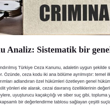
Analiz: Sistematik bir gene
dırılmış Türkiye Ceza Kanunu, adaletin uygun şekilde su
irler. Özünde, ceza kodu iki ana bölüme ayrılmıştır: temel 
aptırımları adlandıran özel hükümleri özetleyen genel hük
ilit yönleri ele alarak, cezai davranış özelliklerinin değerl
reylere, uyuşturucu kaçakçılığı ve siber suç gibi, topluma 
apsamlı bir değerlendirme tablosu sağlayan çeşitli suçları