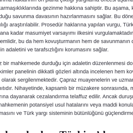
armaşıklıklarında gezinme hakkına sahiptir. Bu aşama, kan
turulduğu savunma davasının hazırlanmasını sağlar. Bu dö
ılığı araştırılabilir. Prosedür haklarına yapılan vurgu, T
olana kadar masumiyet varsayımı ilkesini vurgulamaktadı
ok önemlidir, bu da hem kovuşturmanın hem de savunman
n adaletini ve tarafsızlığını korumasını sağlar.
z bir mahkemede durduğu için adaletin düzenlenmesi dor
akimler panelinin dikkatli gözleri altında incelenen he
larak sergilenmektedir. Çapraz muayenelerin ve uzman t
ıtıdır. Nihayetinde, kapsamlı bir müzakere sonrasında, m
llarına dayanarak cezalandırma telaffuz edilir. Ancak du
 mahkemenin potansiyel usul hatalarını veya maddi konul
umasını ve Türk yargı sisteminin bütünlüğünü güçlendirme