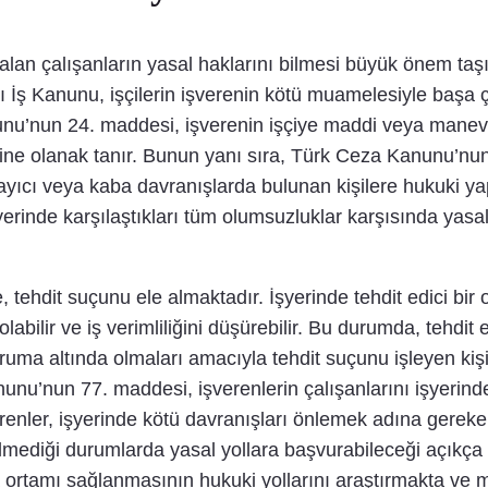
alan çalışanların yasal haklarını bilmesi büyük önem taşır
İş Kanunu, işçilerin işverenin kötü muamelesiyle başa çı
nunu’nun 24. maddesi, işverenin işçiye maddi veya manev
ne olanak tanır. Bunun yanı sıra, Türk Ceza Kanunu’nun 1
ayıcı veya kaba davranışlarda bulunan kişilere hukuki ya
rinde karşılaştıkları tüm olumsuzluklar karşısında yasal 
hdit suçunu ele almaktadır. İşyerinde tehdit edici bir or
bilir ve iş verimliliğini düşürebilir. Bu durumda, tehdit ed
ma altında olmaları amacıyla tehdit suçunu işleyen kişil
nunu’nun 77. maddesi, işverenlerin çalışanlarını işyerind
enler, işyerinde kötü davranışları önlemek adına gereke
lmediği durumlarda yasal yollara başvurabileceği açıkça b
ma ortamı sağlanmasının hukuki yollarını araştırmakta ve 