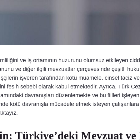
imliliğini ve iş ortamının huzurunu olumsuz etkileyen cidd
unu ve diğer ilgili mevzuatlar çerçevesinde çeşitli hukuk
şçilerin işveren tarafından kötü muamele, cinsel taciz ve
i fesih sebebi olarak kabul etmektedir. Ayrıca, Türk C
amındaki davranışları düzenlemekte ve bu fiilleri işleyen
nde kötü davranışla mücadele etmek isteyen çalışanlara r
ktayız.
lin: Türkiye’deki Mevzuat ve 