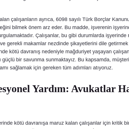
kalan çalışanların ayrıca, 6098 sayılı Türk Borçlar Kanun
ceğini bilmek önem arz eder. Bu madde, işverenin işyerind
rgulamaktadır. Çalışanlar, bu gibi durumlarda işyerinde
ve gerekli makamlar nezdinde şikayetlerini dile getirmek su
inde kötü davranış nedeniyle mağduriyet yaşayan çalışan
rşı güçlü bir savunma sunmaktayız. Bu kapsamda, müşterile
rtamı sağlamak için gereken tüm adımları atıyoruz.
fesyonel Yardım: Avukatlar 
inde kötü davranışa maruz kalan çalışanlar için kritik bir