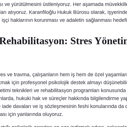
ı ve yürütülmesini üstleniyoruz. Her aşamada müvekkiller
ları atıyoruz. Karanfiloğlu Hukuk Bürosu olarak, işyerind
, işçi haklarının korunması ve adaletin sağlanması hedef
 Rehabilitasyon: Stres Yöneti
tres ve travma, çalışanların hem iş hem de özel yaşamlarınd
ıkmak için profesyonel psikolojik destek almayı düşünebili
timi teknikleri ve rehabilitasyon programları konusunda r
umlarda, hukuki hak ve süreçler hakkında bilgilendirme yap
 iade davaları ve iş sözleşmesinin feshi konularında da 
ası için yanlarında oluyoruz.