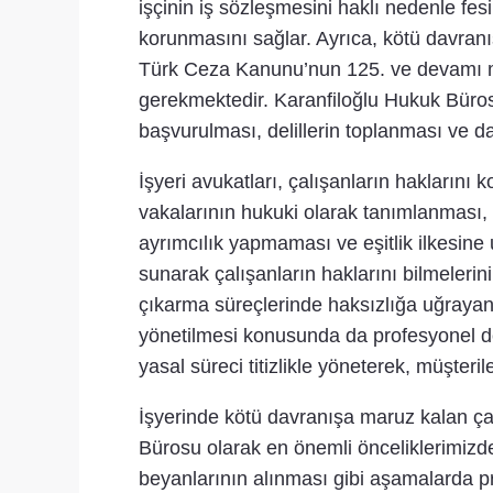
işçinin iş sözleşmesini haklı nedenle fe
korunmasını sağlar. Ayrıca, kötü davranış
Türk Ceza Kanunu’nun 125. ve devamı mad
gerekmektedir. Karanfiloğlu Hukuk Büros
başvurulması, delillerin toplanması ve d
İşyeri avukatları, çalışanların haklarını
vakalarının hukuki olarak tanımlanması, 
ayrımcılık yapmaması ve eşitlik ilkesin
sunarak çalışanların haklarını bilmeleri
çıkarma süreçlerinde haksızlığa uğrayan 
yönetilmesi konusunda da profesyonel de
yasal süreci titizlikle yöneterek, müşteri
İşyerinde kötü davranışa maruz kalan ça
Bürosu olarak en önemli önceliklerimizde
beyanlarının alınması gibi aşamalarda pr