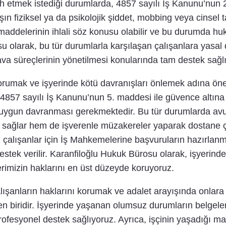
sih etmek istediği durumlarda, 4857 sayılı İş Kanunu’nun
ın fiziksel ya da psikolojik şiddet, mobbing veya cinsel ta
delerinin ihlali söz konusu olabilir ve bu durumda huku
u olarak, bu tür durumlarla karşılaşan çalışanlara yasa
ava süreçlerinin yönetilmesi konularında tam destek sağl
 korumak ve işyerinde kötü davranışları önlemek adına önem
4857 sayılı İş Kanunu’nun 5. maddesi ile güvence altına a
e uygun davranması gerekmektedir. Bu tür durumlarda avu
ni sağlar hem de işverenle müzakereler yaparak dostane ç
çalışanlar için İş Mahkemelerine başvuruların hazırlanma
stek verilir. Karanfiloğlu Hukuk Bürosu olarak, işyerin
lerimizin haklarını en üst düzeyde koruyoruz.
lışanların haklarını korumak ve adalet arayışında onlar
n biridir. İşyerinde yaşanan olumsuz durumların belgelen
ofesyonel destek sağlıyoruz. Ayrıca, işçinin yaşadığı ma