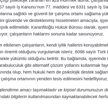
çtığı psikolojik zararları en aza indirmek adına, çalışanla
57 sayılı İş Kanunu’nun 77. maddesi ve 6331 sayılı İş Sa
nlarına sağlıklı ve güvenli bir çalışma ortamı sağlama 
erini güvende ve desteklenmiş hissetmeleri amacıyla, işyer
eşvik edilmelidir. Karanfiloğlu Hukuk Bürosu olarak, iş
ıyor, çalışanların haklarını sonuna kadar savunuyoruz.
kilenen çalışanların, kendi iyilik hallerini koruyabilmeleri 
ın önemli olduğunu vurgulamak isteriz. 6098 sayılı Tür
emekle yükümlü olduğunu belirtir. Bu bağlamda, işyerinde 
rabuluculuk gibi alternatif çözüm yollarını kullanmak fay
yanında olup, hem hukuki hem de psikolojik destek sağlam
r çalışma ortamının yeniden tesis edilmesini hedefliyoruz
lgilendirme amacı taşımaktadır ve kişisel durumunuzun d
ıdaki bilgilerin kullanılmasından kaynaklanabilecek herh