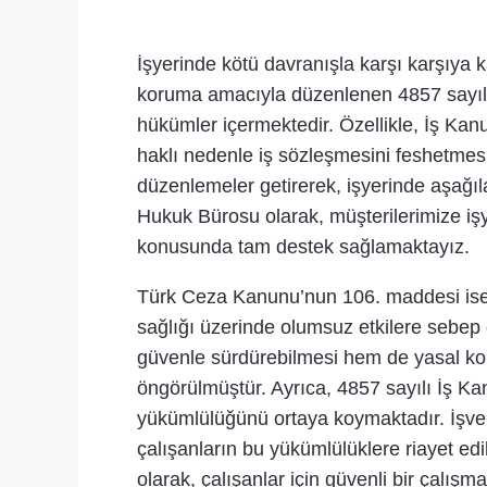
İşyerinde kötü davranışla karşı karşıya k
koruma amacıyla düzenlenen 4857 sayılı 
hükümler içermektedir. Özellikle, İş Ka
haklı nedenle iş sözleşmesini feshetmesi
düzenlemeler getirerek, işyerinde aşağıl
Hukuk Bürosu olarak, müşterilerimize işye
konusunda tam destek sağlamaktayız.
Türk Ceza Kanunu’nun 106. maddesi ise, te
sağlığı üzerinde olumsuz etkilere sebep ola
güvenle sürdürebilmesi hem de yasal koru
öngörülmüştür. Ayrıca, 4857 sayılı İş Ka
yükümlülüğünü ortaya koymaktadır. İşver
çalışanların bu yükümlülüklere riayet edi
olarak, çalışanlar için güvenli bir çalış