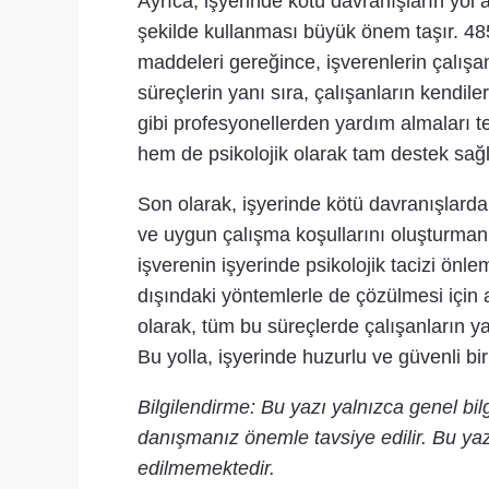
Ayrıca, işyerinde kötü davranışların yol a
şekilde kullanması büyük önem taşır. 48
maddeleri gereğince, işverenlerin çalışa
süreçlerin yanı sıra, çalışanların kendil
gibi profesyonellerden yardım almaları t
hem de psikolojik olarak tam destek sağl
Son olarak, işyerinde kötü davranışlardan et
ve uygun çalışma koşullarını oluşturman
işverenin işyerinde psikolojik tacizi önl
dışındaki yöntemlerle de çözülmesi için a
olarak, tüm bu süreçlerde çalışanların 
Bu yolla, işyerinde huzurlu ve güvenli bi
Bilgilendirme: Bu yazı yalnızca genel bi
danışmanız önemle tavsiye edilir. Bu yaz
edilmemektedir.