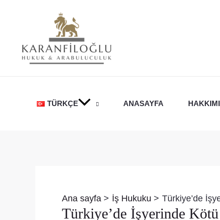
İçeriğe
atla
TÜRKÇE
ANASAYFA
HAKKIM
Yazı
dolaşımı
Ana sayfa
İş Hukuku
Türkiye’de İşy
Türkiye’de İşyerinde Kötü 