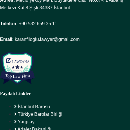
Adres:
Mecidiyeköy Mah. Büyükdere Cad. No:67-71 Alba İş
Merkezi Kat:8 Şişli 34387 İstanbul
Telefon:
+90 532 659 35 11
Email:
karanfiloglu.lawyer@gmail.com
Faydalı Linkler
İstanbul Barosu
Türkiye Barolar Birliği
Yargıtay
Adalet Bakanlığı