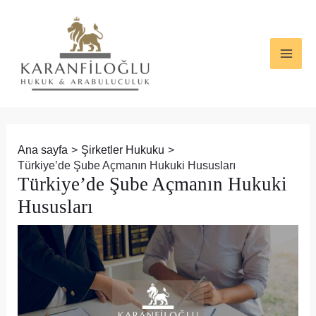
İçeriğe
Yazı
MAI
atla
dolaşımı
ME
Ana sayfa
Şirketler Hukuku
Türkiye’de Şube Açmanın Hukuki Hususları
Türkiye’de Şube Açmanın Hukuki
Hususları