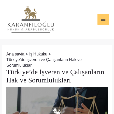
İçeriğe
Yazı
MAI
atla
dolaşımı
ME
Ana sayfa
İş Hukuku
Türkiye’de İşveren ve Çalışanların Hak ve
Sorumlulukları
Türkiye’de İşveren ve Çalışanların
Hak ve Sorumlulukları